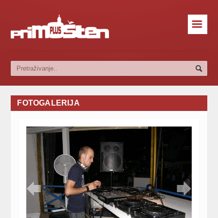
☰
FOTOGALERIJA

