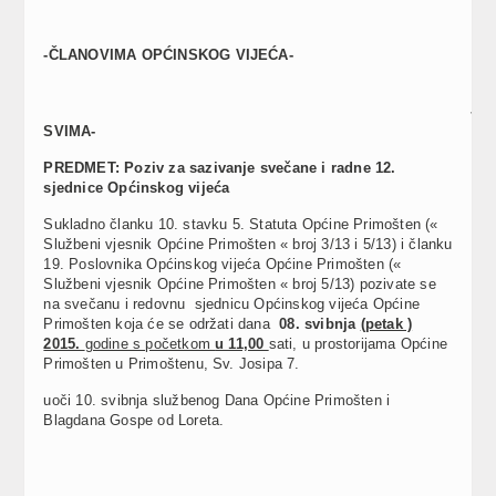
-ČLANOVIMA OPĆINSKOG VIJEĆA-
-
SVIMA-
PREDMET: Poziv za sazivanje svečane i radne 12.
sjednice Općinskog vijeća
Sukladno članku 10. stavku 5. Statuta Općine Primošten («
Službeni vjesnik Općine Primošten « broj 3/13 i 5/13) i članku
19. Poslovnika Općinskog vijeća Općine Primošten («
Službeni vjesnik Općine Primošten « broj 5/13) pozivate se
na svečanu i redovnu sjednicu Općinskog vijeća Općine
Primošten koja će se održati dana
08. svibnja
(petak )
2015.
godine s početkom
u 11,00
sati, u prostorijama Općine
Primošten u Primoštenu, Sv. Josipa 7.
uoči 10. svibnja službenog Dana Općine Primošten i
Blagdana Gospe od Loreta.