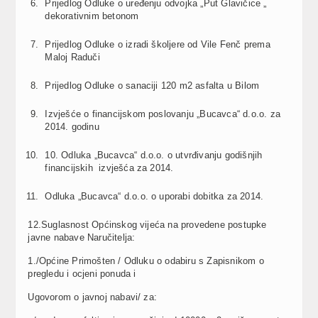
Prijedlog Odluke o uređenju odvojka „Put Glavičice „
dekorativnim betonom
Prijedlog Odluke o izradi školjere od Vile Fenč prema
Maloj Raduči
Prijedlog Odluke o sanaciji 120 m2 asfalta u Bilom
Izvješće o financijskom poslovanju „Bucavca“ d.o.o. za
2014. godinu
10. Odluka „Bucavca“ d.o.o. o utvrđivanju godišnjih
financijskih izvješća za 2014.
Odluka „Bucavca“ d.o.o. o uporabi dobitka za 2014.
12.Suglasnost Općinskog vijeća na provedene postupke
javne nabave Naručitelja:
1./Općine Primošten / Odluku o odabiru s Zapisnikom o
pregledu i ocjeni ponuda i
Ugovorom o javnoj nabavi/ za: