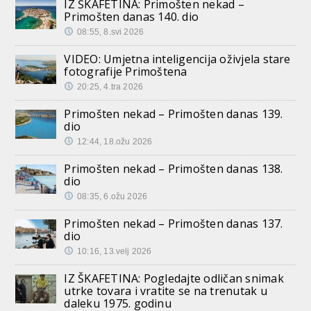
IZ ŠKAFETINA: Primošten nekad –
Primošten danas 140. dio
08:55, 8.svi 2026
VIDEO: Umjetna inteligencija oživjela stare
fotografije Primoštena
20:25, 4.tra 2026
Primošten nekad – Primošten danas 139.
dio
12:44, 18.ožu 2026
Primošten nekad – Primošten danas 138.
dio
08:35, 6.ožu 2026
Primošten nekad – Primošten danas 137.
dio
10:16, 13.velj 2026
IZ ŠKAFETINA: Pogledajte odličan snimak
utrke tovara i vratite se na trenutak u
daleku 1975. godinu