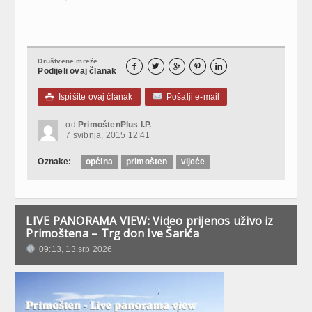
Društvene mreže





Podijeli ovaj članak
Ispišite ovaj članak
Pošalji e-mail

od
PrimoštenPlus I.P.
7 svibnja, 2015 12:41
Oznake:
općina
primošten
vijeće
LIVE PANORAMA VIEW: Video prijenos uživo iz
Primoštena – Trg don Ive Šarića
09:13, 13.srp 2026