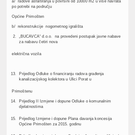
a/ radove asfaltiranja u površini od 10000 m2 u više navrata
po potrebi na području
Općine Primošten
b/ rekonstrukcije nogometnog igrališta
„BUCAVCA“ d.o.o. na provedeni postupak javne nabave
za nabavu četiri nova
električna vozila
Prijedlog Odluke o financiranju radova građenja
kanalizacijskog kolektora u Ulici Porat u
Primoštenu
Prijedlog II Izmjene i dopune Odluke o komunalnim
djelatnostima
Prijedlog Izmjene i dopune Plana davanja koncesija
Općine Primošten za 2015. godinu