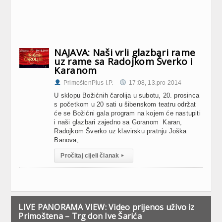
NAJAVA: Naši vrli glazbari rame
uz rame sa Radojkom Šverko i
Karanom
PrimoštenPlus I.P.
17:08, 13.pro 2014
U sklopu Božićnih čarolija u subotu, 20. prosinca
s početkom u 20 sati u šibenskom teatru održat
će se Božićni gala program na kojem će nastupiti
i naši glazbari zajedno sa Goranom Karan,
Radojkom Šverko uz klavirsku pratnju Joška
Banova,
Pročitaj cijeli članak
▸
LIVE PANORAMA VIEW: Video prijenos uživo iz
Primoštena – Trg don Ive Šarića