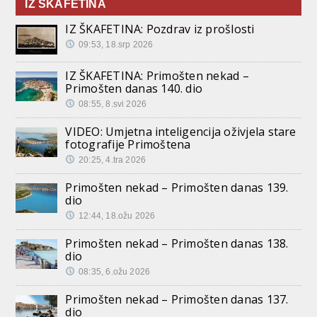
IZ ŠKAFETINA
IZ ŠKAFETINA: Pozdrav iz prošlosti
09:53, 18.srp 2026
IZ ŠKAFETINA: Primošten nekad –
Primošten danas 140. dio
08:55, 8.svi 2026
VIDEO: Umjetna inteligencija oživjela stare
fotografije Primoštena
20:25, 4.tra 2026
Primošten nekad – Primošten danas 139.
dio
12:44, 18.ožu 2026
Primošten nekad – Primošten danas 138.
dio
08:35, 6.ožu 2026
Primošten nekad – Primošten danas 137.
dio