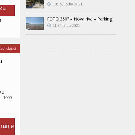
10:15, 15.tra 2021
FOTO 360° – Nova riva – Parking
a
11:34, 7.tra 2021
Svi članci
u
EAD
a. 1000