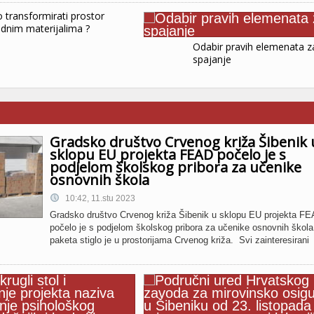
 transformirati prostor
odnim materijalima ?
Odabir pravih elemenata z
spajanje
Gradsko društvo Crvenog križa Šibenik 
sklopu EU projekta FEAD počelo je s
podjelom školskog pribora za učenike
osnovnih škola
10:42, 11.stu 2023
Gradsko društvo Crvenog križa Šibenik u sklopu EU projekta F
počelo je s podjelom školskog pribora za učenike osnovnih škol
paketa stiglo je u prostorijama Crvenog križa. Svi zainteresirani