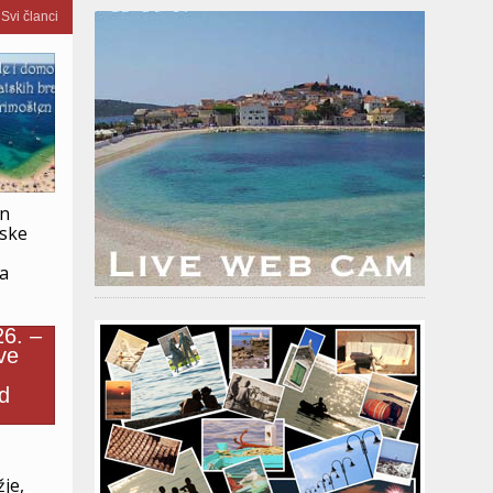
Svi članci
an
nske
ja
je,