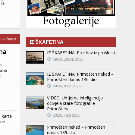
0
Svi članci
IZ ŠKAFETINA
na
IZ ŠKAFETINA: Pozdrav iz prošlosti
09:53, 18.srp 2026
o
nalna
IZ ŠKAFETINA: Primošten nekad –
o
Primošten danas 140. dio
08:55, 8.svi 2026
VIDEO: Umjetna inteligencija
oživjela stare fotografije
Primoštena
20:25, 4.tra 2026
a karta
ine
Primošten nekad – Primošten
danas 139. dio