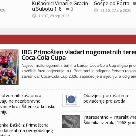
Gospe od Porta
Kušaonici Vinarije Gracin
u Subotu 1. 8.
0
026
21:16, 27.srp 2026
13:07, 29.srp 2026
IBG Primošten vladari nogometnih tere
Coca-Cola Cupa
Najveći malonogometni turnir u Europi Coca-Cola Cup stigao je d
završnih faza natjecanja, a u Podstrani je odigrana četvrta regio
završnica. Coca-Cola Cup 2026. započeo je u siječnju, a odigran
 otvorenih kušaonica
Obavijest potrošačima –
vaju na nezaboravno
povlačenje proizvoda
vanje kroz Šibensko-kninsku
niju!
Interesantno – Interaktivn
Šibenika iz zraka 1968 god
nka Bašić iz Primoštena
 laureatima ovogodišnjeg
njaka