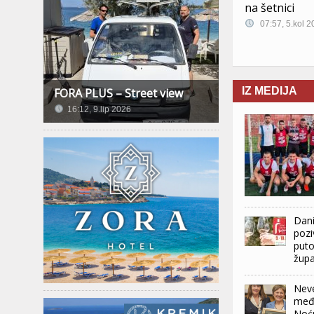
na šetnici
07:57, 5.kol 2
IZ MEDIJA
FORA PLUS – Street view
16:12, 9.lip 2026
Dani
pozi
puto
župa
Neve
među
Noć