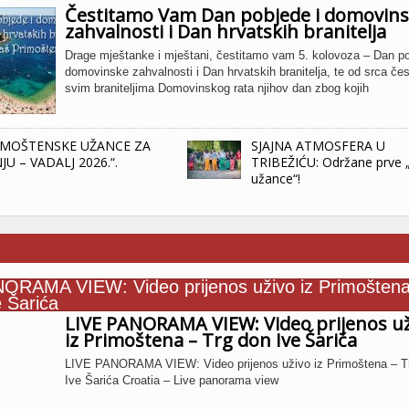
Čestitamo Vam Dan pobjede i domovin
zahvalnosti i Dan hrvatskih branitelja
Drage mještanke i mještani, čestitamo vam 5. kolovoza – Dan po
domovinske zahvalnosti i Dan hrvatskih branitelja, te od srca če
svim braniteljima Domovinskog rata njihov dan zbog kojih
IMOŠTENSKE UŽANCE ZA
SJAJNA ATMOSFERA U
JU – VADALJ 2026.“.
TRIBEŽIĆU: Održane prve 
užance“!
LIVE PANORAMA VIEW: Video prijenos už
iz Primoštena – Trg don Ive Šarića
LIVE PANORAMA VIEW: Video prijenos uživo iz Primoštena – T
Ive Šarića Croatia – Live panorama view