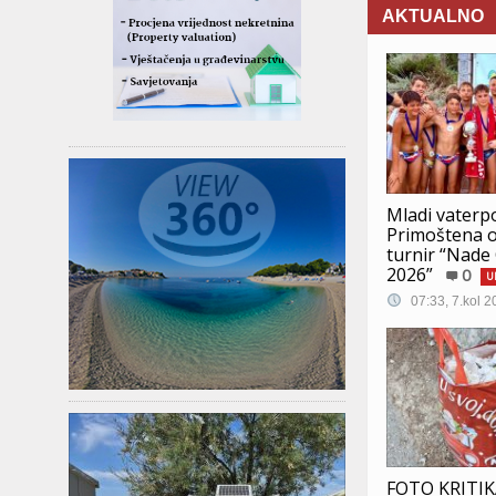
AKTUALNO
Mladi vaterpo
Primoštena os
turnir “Nade
2026”
0
U
07:33, 7.kol 2
FOTO KRITIK