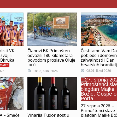
listi VK
Članovi BK Primošten
Čestitamo Vam D
vojili
odvozili 180 kilometara
pobjede i domovi
 Okruka
povodom proslave Oluje
zahvalnosti i Dan
hrvatskih branitel
0
PDATED
08:01, 5.kol 2026
026
18:03, 6.kol 2026
27. srpnja 2026. –
Primoštenci slave
blagdan Majke Bož
A – Smeće
Vinarija Tudor gost u