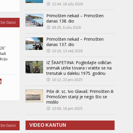
12:44, 18.ožu 2026
Primošten nekad – Primošten
danas 138. dio
Svi članci
08:35, 6.ožu 2026
Primošten nekad – Primošten
danas 137. dio
26”
10:16, 13.velj 2026
ladi
iciju
IZ ŠKAFETINA: Pogledajte odličan
snimak utrke tovara i vratite se na
trenutak u daleku 1975. godinu
10:12, 22.pro 2025
Piše dr. sc. Ivo Glavaš: Primošten ili
Primošćen stariji je nego što se
mislilo
10:08, 16.pro 2025
VIDEO KANTUN
Svi članci