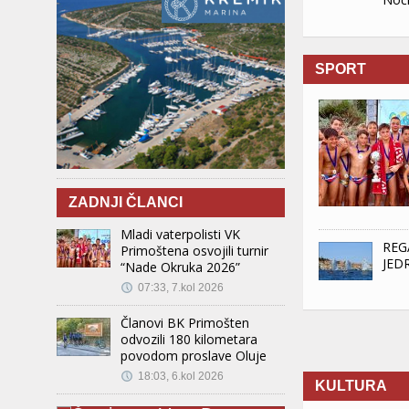
SPORT
ZADNJI ČLANCI
Mladi vaterpolisti VK
REG
Primoštena osvojili turnir
JED
“Nade Okruka 2026”
07:33, 7.kol 2026
Članovi BK Primošten
odvozili 180 kilometara
povodom proslave Oluje
18:03, 6.kol 2026
KULTURA