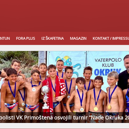
ANTUN
FORA PLUS
IZ ŠKAFETINA
MAGAZIN
KONTAKT / IMPRES
polisti VK Primoštena osvojili turnir “Nade Okruka 2