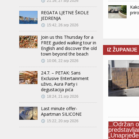
21:16, 27.srp 2026
Kako
prir
REGATA LJETNE ŠKOLE
JEDRENJA
15:42, 26.srp 2026
Join us this Thursday for a
FREE guided walking tour in
English and discover the old
IZ ŽUPANIJE
town beyond the beach
10:06, 22.srp 2026
24.7. – PETAK: Sans
Exclusive Entertainment
uživo, Aura Party i
degustacija pića
18:24, 21.srp 2026
Last minute offer-
Apartman SILICONE
15:22, 20.srp 2026