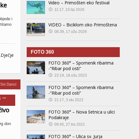
Video – Primošten eko festival
ske
11:17, 10.lip 2026
bjede i
VIDEO – Biciklom oko Primoštena
stitamo
08:39, 17.ožu 2026
FOTO 360
„Dječje
FOTO 360° – Spomenik ribarima
-“Ribar pod osti”
23:19, 18.ožu 2023
Svi članci
FOTO 360° – Spomenik ribarima
-“Ribar pod osti”
21:17, 3.stu 2022
ivo
FOTO 360° – Nova šetnica u ulici
Podakraje
rg don
09:45, 27.tra 2021
FOTO 360° – Ulica sv. Jurja