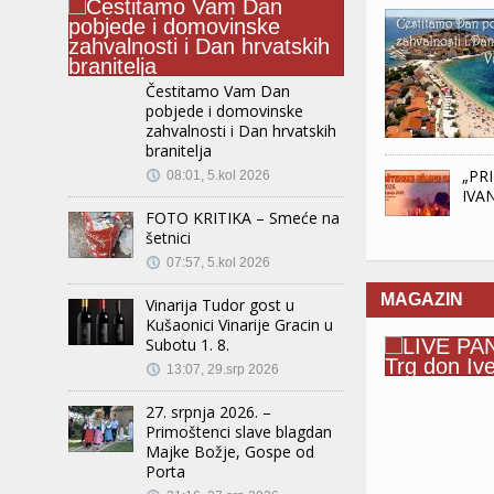
Čestitamo Vam Dan
pobjede i domovinske
zahvalnosti i Dan hrvatskih
branitelja
„PR
08:01, 5.kol 2026
IVAN
FOTO KRITIKA – Smeće na
šetnici
07:57, 5.kol 2026
MAGAZIN
Vinarija Tudor gost u
Kušaonici Vinarije Gracin u
Subotu 1. 8.
13:07, 29.srp 2026
27. srpnja 2026. –
Primoštenci slave blagdan
Majke Božje, Gospe od
Porta