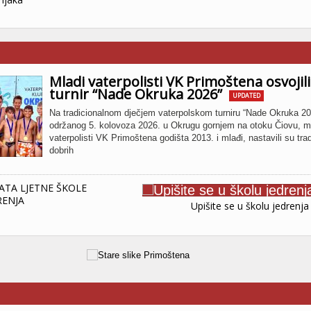
Mladi vaterpolisti VK Primoštena osvojili
turnir “Nade Okruka 2026”
UPDATED
Na tradicionalnom dječjem vaterpolskom turniru “Nade Okruka 20
održanog 5. kolovoza 2026. u Okrugu gornjem na otoku Čiovu, m
vaterpolisti VK Primoštena godišta 2013. i mlađi, nastavili su trad
dobrih
ATA LJETNE ŠKOLE
RENJA
Upišite se u školu jedrenja