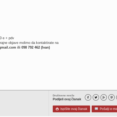
0 e + pdv
trajne objave molimo da kontaktirate na
gmail.com
ili 098 792 462 (Ivan)
Društvene mreže




Podijeli ovaj članak
Ispišite ovaj članak
Pošalji e-ma
