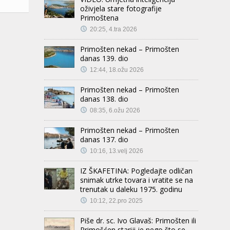
oživjela stare fotografije
Primoštena
20:25, 4.tra 2026
Primošten nekad – Primošten
danas 139. dio
12:44, 18.ožu 2026
Primošten nekad – Primošten
danas 138. dio
08:35, 6.ožu 2026
Primošten nekad – Primošten
danas 137. dio
10:16, 13.velj 2026
IZ ŠKAFETINA: Pogledajte odličan
snimak utrke tovara i vratite se na
trenutak u daleku 1975. godinu
10:12, 22.pro 2025
Piše dr. sc. Ivo Glavaš: Primošten ili
Primošćen stariji je nego što se