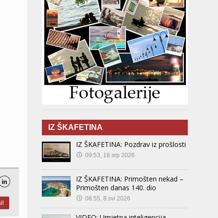
IZ ŠKAFETINA
IZ ŠKAFETINA: Pozdrav iz prošlosti
09:53, 18.srp 2026
IZ ŠKAFETINA: Primošten nekad –

Primošten danas 140. dio
08:55, 8.svi 2026
il
VIDEO: Umjetna inteligencija