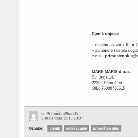
Cjenik objava:
– dnevna objava + fb = 7
– za banere i ostale dugo
e-mail:
primostenplus@
MARE MARIS d.o.o.
Sv. Jurja 14,
22202 Primošten
OIB: 76888736515
od
PrimoštenPlus I.P.
3 studenoga, 2015 10:37
Oznake:
cjenik
oglašavanje
primošten plus