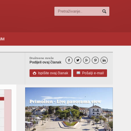
SUM
Društvene mreže





Podijeli ovaj članak
Ispišite ovaj članak
Pošalji e-mail
