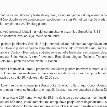
žat će se na Iskonovoj festivalskoj plaži, zasigurno jednoj od najljepših na 
dilično okruženje biti upotpunjeno i pogledom na stari Primošten koji će predsta
lisu smještenu iza filmskog platna.
na već poznatoj lokaciji na kojoj su smještene pozornice SuperUha, 5. i 6.
o odabrani izvođači čija imena stižu ubrzo.
akata je Miroslav Sekulić-Struja, hrvatski slikar i višestruko nagrađivani str
arizu. Objavio je dva uspješna strip albuma za francusku izdavačku kuću Actes
vao je s Centrom Pompidou, sudjelovao je na više festivala, samostalno izlag
auxu, Saint Malou, Aix-en-Provenceu, Bruxellesu, Liègeu i Toulonu. Trenutno
 albumu i priprema novu izložbu u Parizu.
ešten i festivalski kamp u potpunosti natkriven gustom borovom šumom, a u 
nu kulisu uz nezaobilazne cvrčke stvara i ugodan šum mora. Kamp će biti ot
 radit će sve do 10. kolovoza do 12:00 sati.
kojem su trenutno najavljeni Buzzcocks, Shellac, Billy Bragg, Conor Oberst
in, a nova imena stižu uskoro, omogućit će ulaz i na sve događaje u skopu 
ih ulaznica je 250 kuna i vrijedi do 18.6., a do istog će se datuma moći kupiti 
jeni od 120 kuna, znači komplet koji omogućava posjet svim događanjima u s
a, te petodnevno kampiranje na prekrasnoj lokaciji u ovom paketu koštaju s