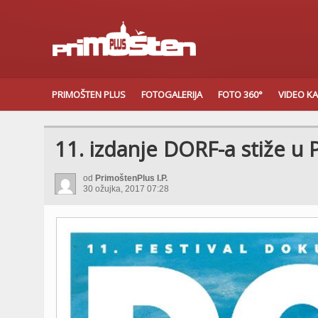
PRIMOŠTEN PLUS
FOTOGALERIJA
FOTO 360°
VIDEO K
11. izdanje DORF-a stiže u
od
PrimoštenPlus I.P.
30 ožujka, 2017 07:28