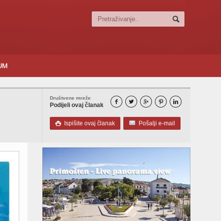
SUM
Društvene mreže





Podijeli ovaj članak
Ispišite ovaj članak
Pošalji e-mail
