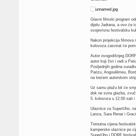
Glavni filmski program odr
dijelu Jadrana, a ovo će i
svojevrsnu festivalsku ku
Nakon projekcija filmova 
kolovoza zasvirat će pomn
Autor ovogodišnjeg DORF pl
autor koji živi i radi u P
Posljednjih godina surađi
Parizu, Angoulêmeu, Borde
na trećem autorskom strip
Uz samu plažu bit će smj
dok ne svira glazba, zvuč
5. kolovoza u 12:00 sati i
Ulaznice za SuperUho, na 
Lanza, Sara Renar i Grac
Trenutna cijena festivalsk
kamperske ulaznice po ci
SuperUho i DORF festival