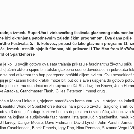
suradnja između SuperUha i vinkovačkog festivala glazbenog dokumenta
ne biti okrunjena petodnevnim zajedničkim programom. Dva dana prije
Uho Festivala, 5. i 6. kolovoz, pripast će tako glavnom programu 11. iz
će, između ostalih sjajnih filmova, biti prikazani i The Man from Mo’Wax
ld of Sparklehorse
je koji u svojih gotovo dva sata trajanja prikazuje fascinantnu životnu priču
 ključnih aktera sjajne bristolske glazbene scene devedesetih i pokretača lo
e se pod etiketom trip hop postepeno proširiti diljem svijeta. Ovu nesvakidašn
joj je prikazano koliko kratak može biti put od slave i uspjeha do gotovo potp
u brojni bliski mu suradnici među kojima su DJ Shadow, Ian Brown, Josh Hom
e Attacka, Grandmaster Flash, Gilles Peterson i mnogi drugi.
priča o Marku Linkousu, sjajnom američkom kantautoru koji je stajao iza kultni
eautiful World of Sparklehorse donosi nam priču o životu i tragičnoj smrti o
gotovo 3 desetljeća duge karijere borio s depresijom i ovisnošću, ali i objavio 5
uma na kojima je sudjelovala fascinantna lista gostujućih glazbenika, među k
PJ Harvey, Danger Mouse, Dave Fridmann, David Lynch, John Parish, James
ian Casablancas, Black Francis, Iggy Pop, Nina Persson, Suzanne Vega i V