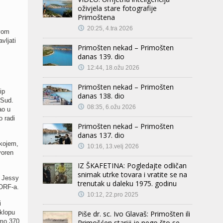
oživjela stare fotografije
Primoštena
20:25, 4.tra 2026
ovom
vljati
Primošten nekad – Primošten
danas 139. dio
12:44, 18.ožu 2026
Primošten nekad – Primošten
ip
danas 138. dio
 Sud.
08:35, 6.ožu 2026
ao u
 radi
Primošten nekad – Primošten
danas 137. dio
kojem,
10:16, 13.velj 2026
voren
IZ ŠKAFETINA: Pogledajte odličan
snimak utrke tovara i vratite se na
, Jessy
trenutak u daleku 1975. godinu
DORF-a.
10:12, 22.pro 2025
i
klopu
Piše dr. sc. Ivo Glavaš: Primošten ili
amo 370
Primošćen stariji je nego što se