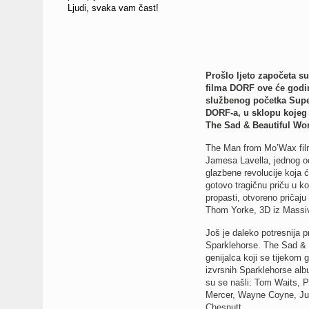
Ljudi, svaka vam čast!
Prošlo ljeto započeta 
filma DORF ove će godi
službenog početka Super
DORF-a, u sklopu kojeg 
The Sad & Beautiful Wor
The Man from Mo’Wax film 
Jamesa Lavella, jednog od
glazbene revolucije koja ć
gotovo tragičnu priču u ko
propasti, otvoreno pričaj
Thom Yorke, 3D iz Massiv
Još je daleko potresnija 
Sparklehorse. The Sad & B
genijalca koji se tijekom 
izvrsnih Sparklehorse alb
su se našli: Tom Waits, 
Mercer, Wayne Coyne, Jul
Chesnutt.