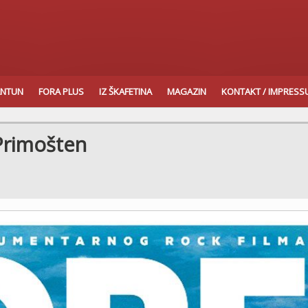
ANTUN
FORA PLUS
IZ ŠKAFETINA
MAGAZIN
KONTAKT / IMPRES
 Primošten