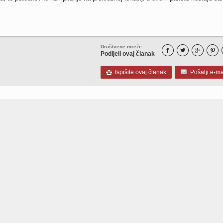
Društvene mreže




Podijeli ovaj članak
Ispišite ovaj članak
Pošalji e-ma
