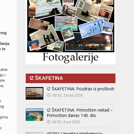
rnog
danja
 te
kalne
ju i
IZ ŠKAFETINA
une
me,
IZ ŠKAFETINA: Pozdrav iz prošlosti
09:53, 18.srp 2026
h
vog
IZ ŠKAFETINA: Primošten nekad –
Primošten danas 140. dio
ojima
08:55, 8.svi 2026
ic
VIDEO: Umjetna inteligencija