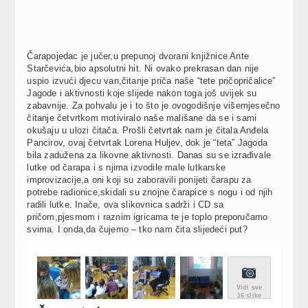
Čarapojedac je jučer,u prepunoj dvorani knjižnice Ante
Starčevića,bio apsolutni hit. Ni ovako prekrasan dan nije
uspio izvući djecu van,čitanje priča naše “tete pričopričalice”
Jagode i aktivnosti koje slijede nakon toga još uvijek su
zabavnije. Za pohvalu je i to što je ovogodišnje višemjesečno
čitanje četvrtkom motiviralo naše mališane da se i sami
okušaju u ulozi čitača. Prošli četvrtak nam je čitala Anđela
Pancirov, ovaj četvrtak Lorena Huljev, dok je “teta” Jagoda
bila zadužena za likovne aktivnosti. Danas su se izrađivale
lutke od čarapa i s njima izvodile male lutkarske
improvizacije,a oni koji su zaboravili ponijeti čarapu za
potrebe radionice,skidali su znojne čarapice s nogu i od njih
radili lutke. Inače, ova slikovnica sadrži i CD sa
pričom,pjesmom i raznim igricama te je toplo preporučamo
svima. I onda,da čujemo – tko nam čita slijedeći put?
Vidi sve
16 slike