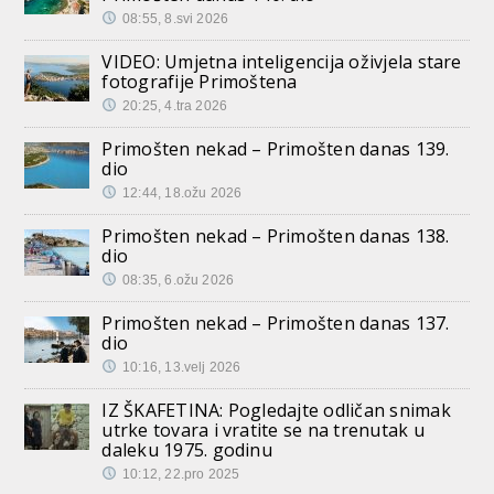
08:55, 8.svi 2026
VIDEO: Umjetna inteligencija oživjela stare
fotografije Primoštena
20:25, 4.tra 2026
Primošten nekad – Primošten danas 139.
dio
12:44, 18.ožu 2026
Primošten nekad – Primošten danas 138.
dio
08:35, 6.ožu 2026
Primošten nekad – Primošten danas 137.
dio
10:16, 13.velj 2026
IZ ŠKAFETINA: Pogledajte odličan snimak
utrke tovara i vratite se na trenutak u
daleku 1975. godinu
10:12, 22.pro 2025