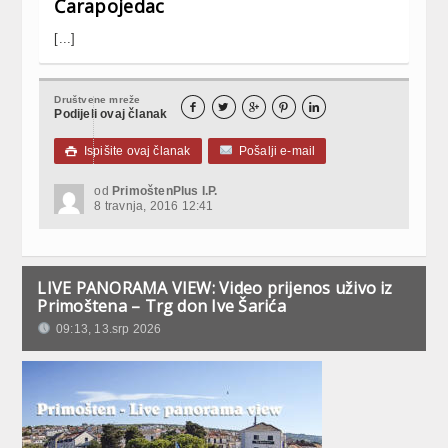
Čarapojedac
[...]
Društvene mreže





Podijeli ovaj članak
Ispišite ovaj članak
Pošalji e-mail

od
PrimoštenPlus I.P.
8 travnja, 2016 12:41
LIVE PANORAMA VIEW: Video prijenos uživo iz
Primoštena – Trg don Ive Šarića
09:13, 13.srp 2026