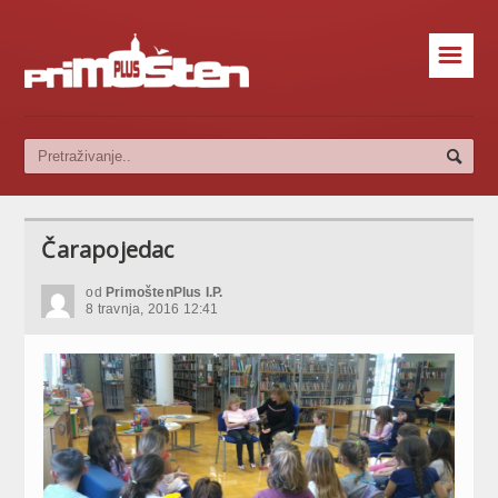
☰
Čarapojedac
od
PrimoštenPlus I.P.
8 travnja, 2016 12:41