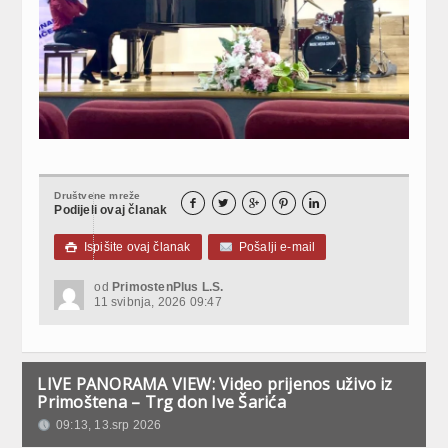
Društvene mreže





Podijeli ovaj članak
Ispišite ovaj članak
Pošalji e-mail

od
PrimostenPlus L.S.
11 svibnja, 2026 09:47
LIVE PANORAMA VIEW: Video prijenos uživo iz
Primoštena – Trg don Ive Šarića
09:13, 13.srp 2026