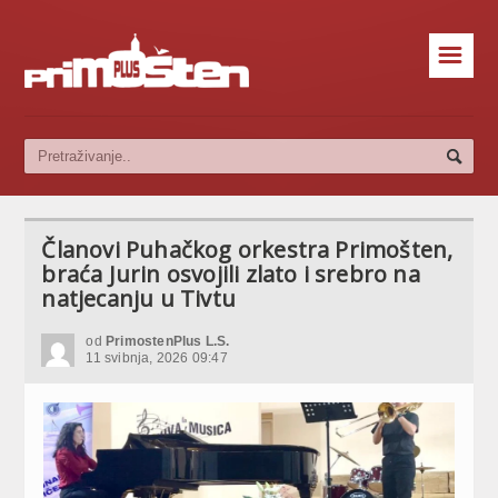
☰
Članovi Puhačkog orkestra Primošten,
braća Jurin osvojili zlato i srebro na
natjecanju u Tivtu
od
PrimostenPlus L.S.
11 svibnja, 2026 09:47