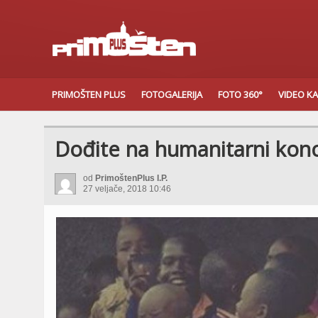
PRIMOŠTEN PLUS
FOTOGALERIJA
FOTO 360°
VIDEO K
Dođite na humanitarni konce
od
PrimoštenPlus I.P.
27 veljače, 2018 10:46