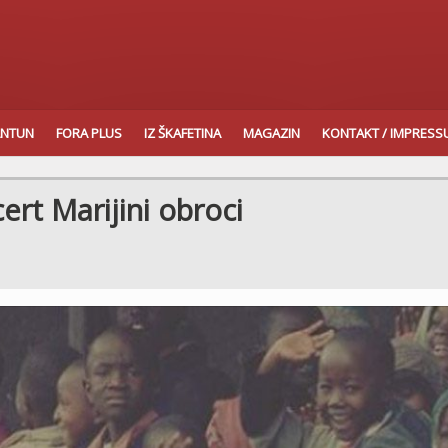
ANTUN
FORA PLUS
IZ ŠKAFETINA
MAGAZIN
KONTAKT / IMPRES
rt Marijini obroci