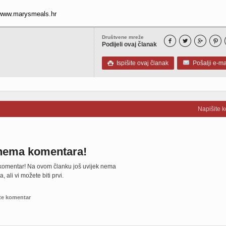
/www.marysmeals.hr
Društvene mreže




Podijeli ovaj članak
Ispišite ovaj članak
Pošalji e-ma

Napišite 
nema komentara!
 komentar! Na ovom članku još uvijek nema
 ali vi možete biti prvi.
te komentar