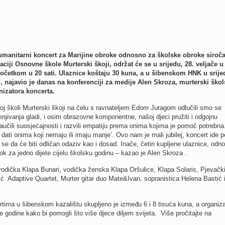
humanitarni koncert za Marijine obroke odnosno za školske obroke siroča
aciji Osnovne škole Murterski škoji, održat će se u srijedu, 28. veljače u
očetkom u 20 sati. Ulaznice koštaju 30 kuna, a u šibenskom HNK u srije
i, najavio je danas na konferenciji za medije Alen Skroza, murterski škol
izatora koncerta.
oj školi Murterski škoji na čelu s ravnateljem Edom Juragom odlučili smo se
enjivanja gladi, i osim obrazovne komponentne, našoj djeci pružiti i odgojnu
učili suosjećajnosti i razvili empatiju prema onima kojima je pomoć potrebna
ati onima koji nemaju ili imaju manje’. Ovo nam je mali jubilej, koncert ide p
e da će biti odličan odaziv kao i dosad. Inače, četiri kupljene ulaznice, odn
ok za jedno dijete cijelu školsku godinu – kazao je Alen Skroza .
vodička Klapa Bunari, vodička ženska Klapa Oršulice, Klapa Solaris, Pjevački
 Adaptive Quartet, Murter gitar duo Mate&Ivan, sopranistica Helena Bastić 
rtima u šibenskom kazalištu skupljeno je između 6 i 8 tisuća kuna, a organiza
ve godine kako bi pomogli što više djece diljem svijeta. Više pročitajte na