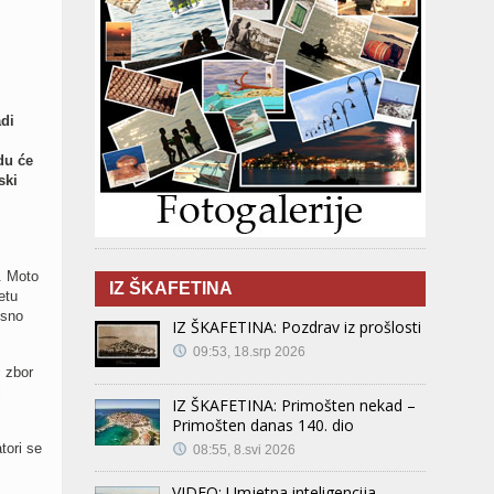
di
du će
ski
. Moto
IZ ŠKAFETINA
etu
osno
IZ ŠKAFETINA: Pozdrav iz prošlosti
09:53, 18.srp 2026
 zbor
i
IZ ŠKAFETINA: Primošten nekad –
Primošten danas 140. dio
tori se
08:55, 8.svi 2026
VIDEO: Umjetna inteligencija