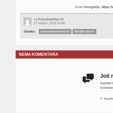
Izvor fotoografije:
https:/
od
PrimoštenPlus I.P.
27 veljače, 2018 10:46
Oznake:
humanitarni koncert
Marijini obroci
NEMA KOMENTARA
Još 

Napišite
komentara,

Napiši