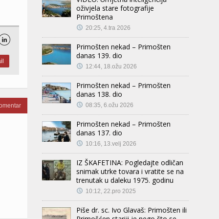
oživjela stare fotografije
Primoštena
20:25, 4.tra 2026

Primošten nekad – Primošten
danas 139. dio
il
12:44, 18.ožu 2026
Primošten nekad – Primošten
danas 138. dio
08:35, 6.ožu 2026
komentar
Primošten nekad – Primošten
danas 137. dio
10:16, 13.velj 2026
IZ ŠKAFETINA: Pogledajte odličan
snimak utrke tovara i vratite se na
trenutak u daleku 1975. godinu
10:12, 22.pro 2025
Piše dr. sc. Ivo Glavaš: Primošten ili
Primošćen stariji je nego što se