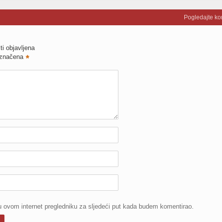
Pogledajte k
ti objavljena
označena
*
u ovom internet pregledniku za sljedeći put kada budem komentirao.