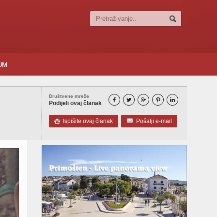
SUM
Društvene mreže





Podijeli ovaj članak
Ispišite ovaj članak
Pošalji e-mail
