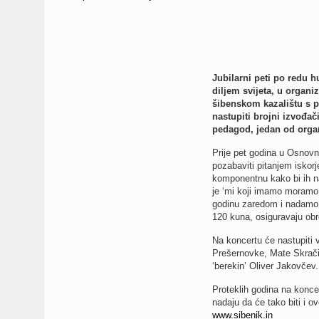
Jubilarni peti po redu 
diljem svijeta, u organiz
šibenskom kazalištu s p
nastupiti brojni izvođač
pedagod, jedan od organ
Prije pet godina u Osnovn
pozabaviti pitanjem iskorj
komponentnu kako bi ih na
je ‘mi koji imamo moramo d
godinu zaredom i nadamo s
120 kuna, osiguravaju obr
Na koncertu će nastupiti 
Prešernovke, Mate Skračić
‘berekin’ Oliver Jakovčev.
Proteklih godina na konce
nadaju da će tako biti i o
www.sibenik.in