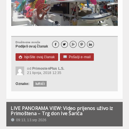
Društvene mreže





Podijeli ovaj članak
Ispišite ovaj članak
Pošalji e-mail

od
PrimostenPlus L.S.
21 lipnja, 2018 12:35
Oznake:
luftići
LIVE PANORAMA VIEW: Video prijenos uživo iz
Primoštena – Trg don Ive Šarića
09:13, 13.srp 2026