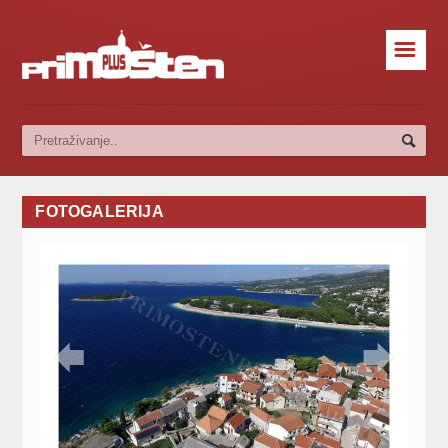
☰
FOTOGALERIJA

