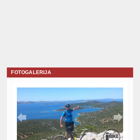
FOTOGALERIJA

