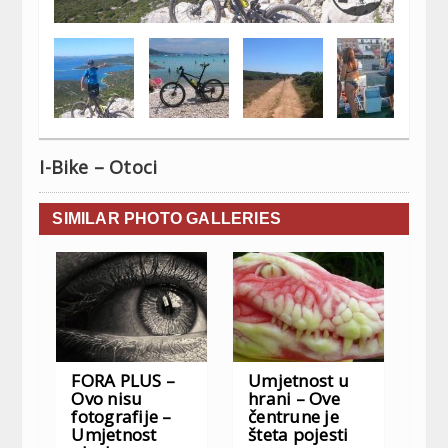
I-Bike – Otoci
SIMILAR PHOTO GALLERIES
FORA PLUS –
Umjetnost u
Ovo nisu
hrani – Ove
fotografije –
čentrune je
Umjetnost
šteta pojesti