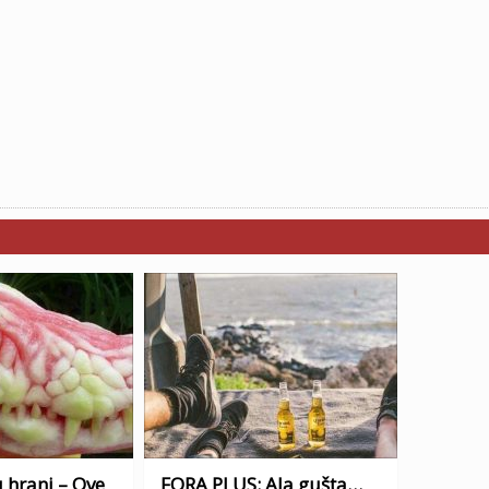
 hrani – Ove
FORA PLUS: Ala gušta…