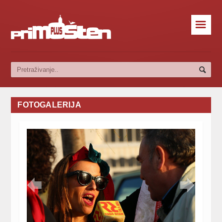
☰
FOTOGALERIJA

