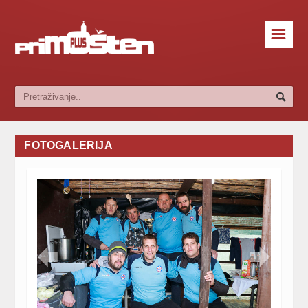
☰
FOTOGALERIJA

