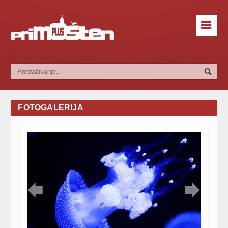
☰
FOTOGALERIJA

