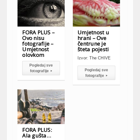
FORA PLUS –
Umjetnost u
Ovo nisu
hrani – Ove
fotografije –
čentrune je
Umjetnost
šteta pojesti
olovkom
Izvor: The CHIVE
Pogledaj sve
Pogledaj sve
fotografije
▸
fotografije
▸
FORA PLUS:
Ala gušta…