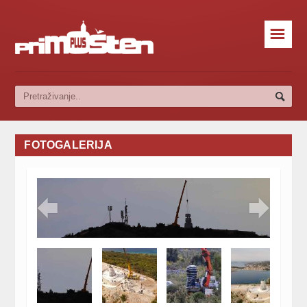
☰
FOTOGALERIJA

