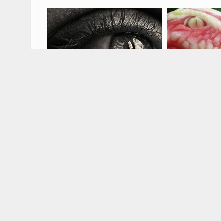
FORA PLUS – Ovo nisu
Umjetnost u
fotografije – Umjetnost
čentrune je 
olovkom
Izvor: The CHI
Pogledaj sve fotografije
▸
Pogledaj sv