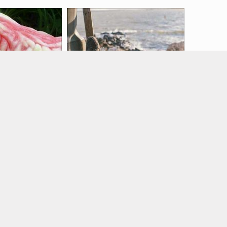
 hrani – Ove
FORA PLUS: Ala gušta…
šteta pojesti
Izvor: The Chive
VE
Pogledaj sve fotografije
▸
e fotografije
▸