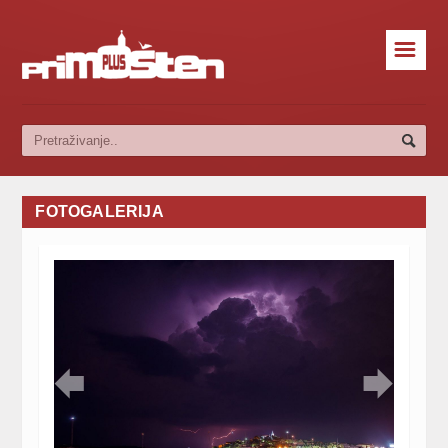
☰
FOTOGALERIJA

