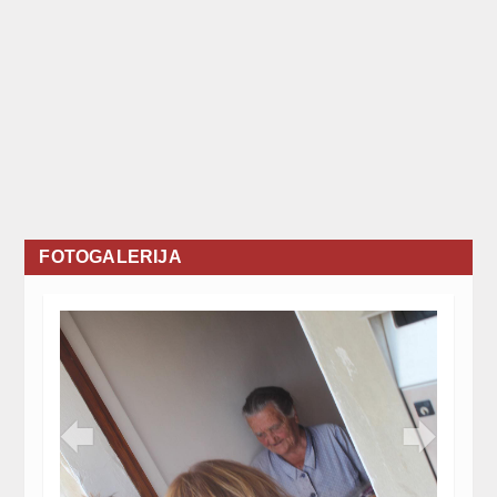
FOTOGALERIJA

