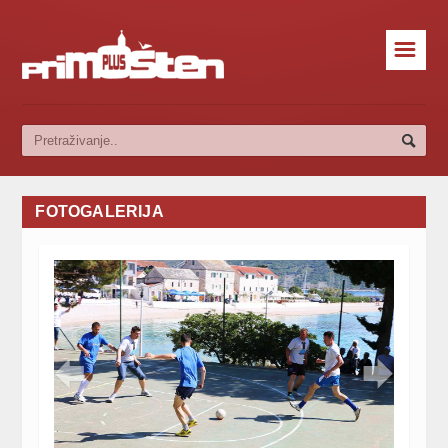
☰
FOTOGALERIJA

