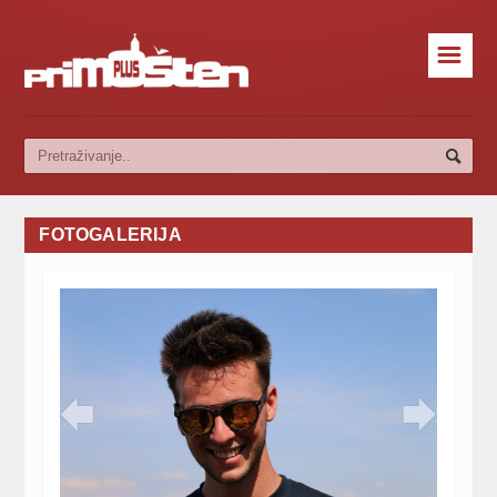
☰
FOTOGALERIJA

