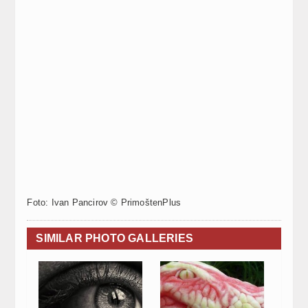
Foto: Ivan Pancirov © PrimoštenPlus
SIMILAR PHOTO GALLERIES