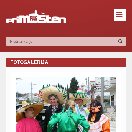
☰
FOTOGALERIJA

