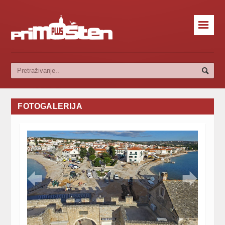
☰
FOTOGALERIJA

