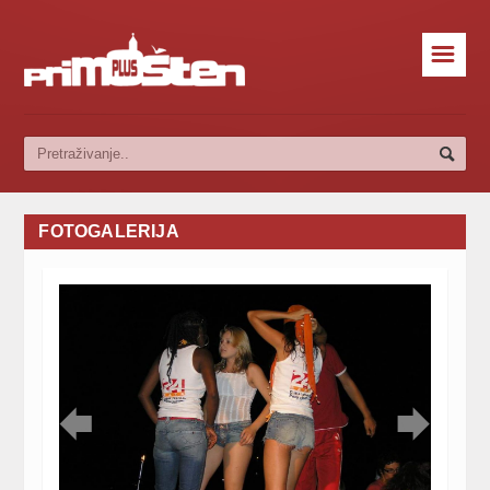
☰
FOTOGALERIJA

