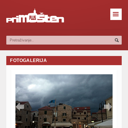
☰
FOTOGALERIJA

