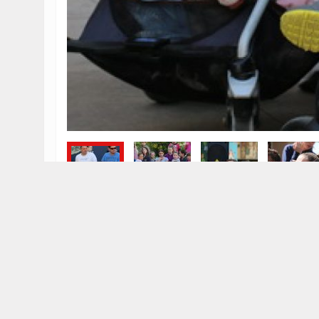
Primoštenski Kan Kan u Šibeniku
SIMILAR PHOTO GALLERIES