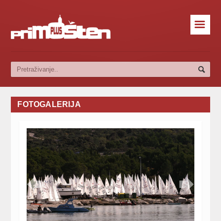
☰
FOTOGALERIJA

