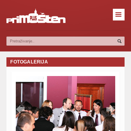
☰
FOTOGALERIJA

