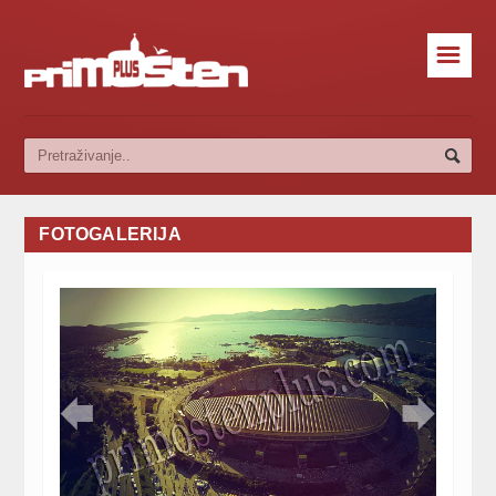
☰
FOTOGALERIJA

