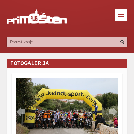
☰
FOTOGALERIJA

