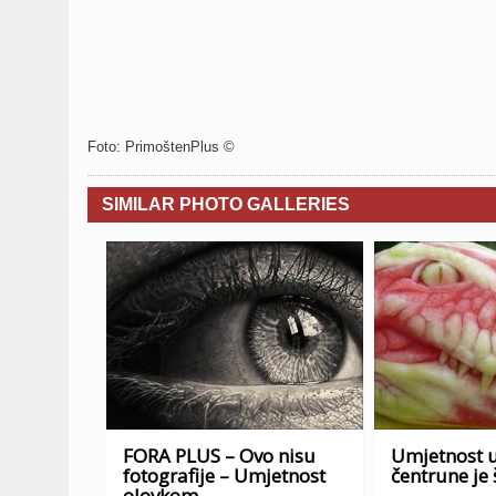
Foto: PrimoštenPlus ©
SIMILAR PHOTO GALLERIES
FORA PLUS – Ovo nisu
Umjetnost u
fotografije – Umjetnost
čentrune je 
olovkom