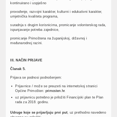
kontinuirano i uspješno
provođenje, razvojni karakter, kulturni i edukativni karakter,
umjetnička kvaliteta programa,
suradnja s drugim korisnicima, promicanje volonterskog rada,
ispunjavanje potreba zajednice,
promicanje Primoštena na županijskoj, državnoj i
međunarodnoj razini.
III. NA
Č
IN PRIJAVE
Članak
5.
Prijava se podnosi podnošenjem:
Prijavnice / može se preuzeti na internetskoj stranici
Općine Primošten:
primosten.hr
.
uz prijavnicu potrebno je priložiti Financijski plan te Plan
rada za 2018. godinu.
Udruge koje se prijavljuju prvi put
, uz prethodno navedeno