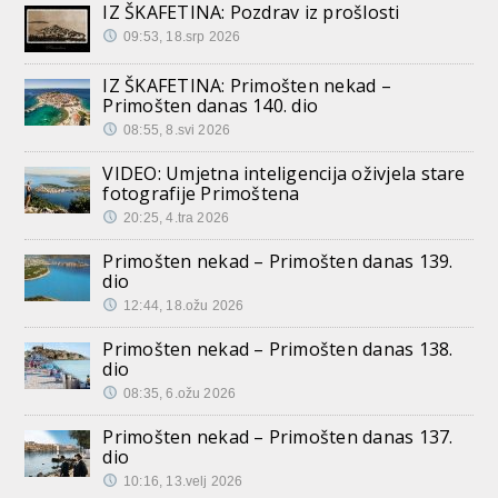
IZ ŠKAFETINA: Pozdrav iz prošlosti
09:53, 18.srp 2026
IZ ŠKAFETINA: Primošten nekad –
Primošten danas 140. dio
08:55, 8.svi 2026
VIDEO: Umjetna inteligencija oživjela stare
fotografije Primoštena
20:25, 4.tra 2026
Primošten nekad – Primošten danas 139.
dio
12:44, 18.ožu 2026
Primošten nekad – Primošten danas 138.
dio
08:35, 6.ožu 2026
Primošten nekad – Primošten danas 137.
dio
10:16, 13.velj 2026