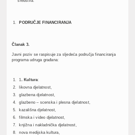
sredstva.
PODRU
Č
JE FINANCIRANJA
Č
lanak 3.
Javni poziv se raspisuje za sljedeća područja financiranja
programa udruga građana:
1
. Kultura
:
likovna djelatnost,
glazbena djelatnost,
glazbeno – scenska i plesna djelatnost,
kazališna djelatnost,
filmska i video djelatnost,
knjižna i nakladnička djelatnost,
nova medijska kultura,