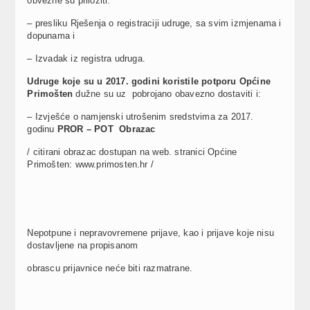
obvezne su priložiti:
– presliku Rješenja o registraciji udruge, sa svim izmjenama i
dopunama i
– Izvadak iz registra udruga.
Udruge koje su u 2017. godini koristile potporu Općine
Primošten
dužne su uz pobrojano obavezno dostaviti i:
– Izvješće o namjenski utrošenim sredstvima za 2017.
godinu
PROR – POT Obrazac
/ citirani obrazac dostupan na web. stranici Općine
Primošten: www.primosten.hr /
Nepotpune i nepravovremene prijave, kao i prijave koje nisu
dostavljene na propisanom
obrascu prijavnice neće biti razmatrane.