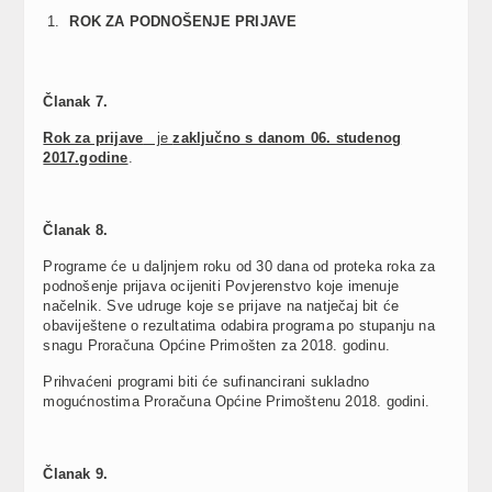
ROK ZA PODNO
Š
ENJE PRIJAVE
Č
lanak 7.
Rok za prijave
je
zaključno s danom 06. studenog
2017.godine
.
Č
lanak 8.
Programe će u daljnjem roku od 30 dana od proteka roka za
podnošenje prijava ocijeniti Povjerenstvo koje imenuje
načelnik. Sve udruge koje se prijave na natječaj bit će
obaviještene o rezultatima odabira programa po stupanju na
snagu Proračuna Općine Primošten za 2018. godinu.
Prihvaćeni programi biti će sufinancirani sukladno
mogućnostima Proračuna Općine Primoštenu 2018. godini.
Č
lanak 9.