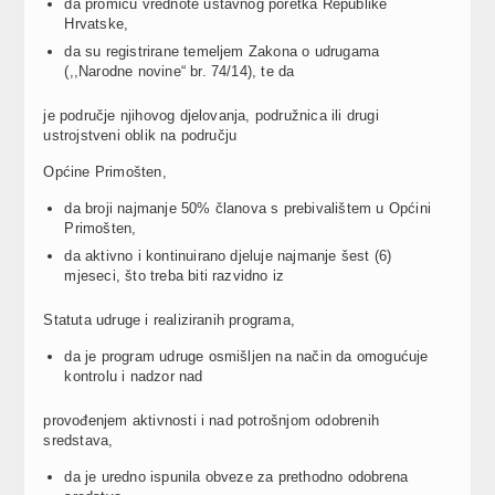
da promiču vrednote ustavnog poretka Republike
Hrvatske,
da su registrirane temeljem Zakona o udrugama
(,,Narodne novine“ br. 74/14), te da
je područje njihovog djelovanja, podružnica ili drugi
ustrojstveni oblik na području
Općine Primošten,
da broji najmanje 50% članova s prebivalištem u Općini
Primošten,
da aktivno i kontinuirano djeluje najmanje šest (6)
mjeseci, što treba biti razvidno iz
Statuta udruge i realiziranih programa,
da je program udruge osmišljen na način da omogućuje
kontrolu i nadzor nad
provođenjem aktivnosti i nad potrošnjom odobrenih
sredstava,
da je uredno ispunila obveze za prethodno odobrena