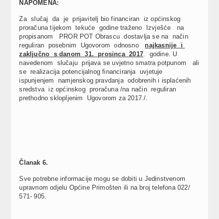
NAPOMENA:
Za slučaj da je prijavitelj bio financiran iz općinskog
proračuna tijekom tekuće godine traženo Izvješće na
propisanom PROR POT Obrascu dostavlja se na način
reguliran posebnim Ugovorom odnosno
najkasnije i
zaključno s danom 31. prosinca 2017
. godine. U
navedenom slučaju prijava se uvjetno smatra potpunom ali
se realizacija potencijalnog financiranja uvjetuje
ispunjenjem namjenskog pravdanja odobrenih i isplaćenih
sredstva iz općinskog proračuna /na način reguliran
prethodno sklopljenim Ugovorom za 2017./.
Č
lanak 6.
Sve potrebne informacije mogu se dobiti u Jedinstvenom
upravnom odjelu Općine Primošten ili na broj telefona 022/
571- 905.