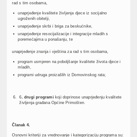
rad s tim osobama,
unaprjeđenje kvalitete življenja djece iz socijalno
ugroženih obitelji,
unaprjeđenje skrbi i briga za beskućnike,
unaprjeđenje resocijalizacije i integracije mladih s
poremećajima u ponašanju, te
unaprjeđenje znanja i vještina za rad s tim osobama,
program usmjeren na poboljšanje kvalitete života djece i
mladih,
programi udruga proizašlih iz Domovinskog rata;
6
. drugi programi
koji doprinose unaprjeđenju kvalitete
življenja građana Općine Primošten.
Č
lanak 4.
Osnovni kriteriji za vrednovanje i kategorizaciju programa su: