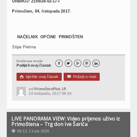
URBROJ: 2198/28-02-17-l
Primošten, 04. listopada 2017.
NAČELNIK OPĆINE PRIMOŠTEN
Stipe Petrina
Društvene mreže





Podijeli ovaj članak
Ispišite ovaj članak
Pošalji e-mail

od
PrimoštenPlus I.P.
10 listopada, 2017 06:54
LIVE PANORAMA VIEW: Video prijenos uživo iz
Primoštena – Trg don Ive Šarića
09:13, 13.srp 2026