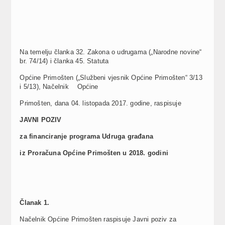
Na temelju članka 32. Zakona o udrugama („Narodne novine“
br. 74/14) i članka 45. Statuta
Općine Primošten („Službeni vjesnik Općine Primošten“ 3/13
i 5/13), Načelnik Općine
Primošten, dana 04. listopada 2017. godine, raspisuje
JAVNI POZIV
za financiranje programa Udruga gra
đ
ana
iz Prora
č
una Op
ć
ine Primošten u 2018. godini
Č
lanak 1.
Načelnik Općine Primošten raspisuje Javni poziv za