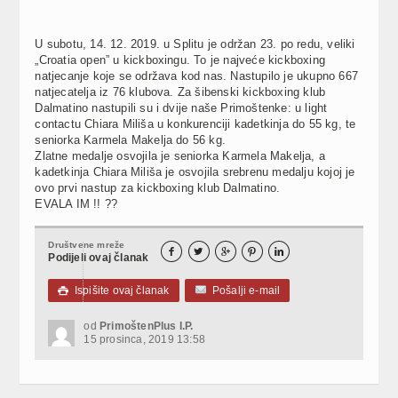
U subotu, 14. 12. 2019. u Splitu je održan 23. po redu, veliki
„Croatia open” u kickboxingu. To je najveće kickboxing
natjecanje koje se održava kod nas. Nastupilo je ukupno 667
natjecatelja iz 76 klubova. Za šibenski kickboxing klub
Dalmatino nastupili su i dvije naše Primoštenke: u light
contactu Chiara Miliša u konkurenciji kadetkinja do 55 kg, te
seniorka Karmela Makelja do 56 kg.
Zlatne medalje osvojila je seniorka Karmela Makelja, a
kadetkinja Chiara Miliša je osvojila srebrenu medalju kojoj je
ovo prvi nastup za kickboxing klub Dalmatino.
EVALA IM !! ??
Društvene mreže





Podijeli ovaj članak
Ispišite ovaj članak
Pošalji e-mail

od
PrimoštenPlus I.P.
15 prosinca, 2019 13:58