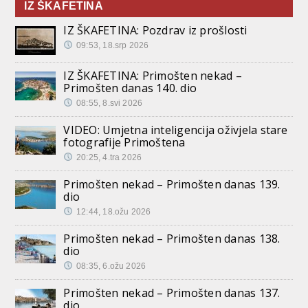
IZ ŠKAFETINA
IZ ŠKAFETINA: Pozdrav iz prošlosti
09:53, 18.srp 2026
IZ ŠKAFETINA: Primošten nekad –
Primošten danas 140. dio
08:55, 8.svi 2026
VIDEO: Umjetna inteligencija oživjela stare
fotografije Primoštena
20:25, 4.tra 2026
Primošten nekad – Primošten danas 139.
dio
12:44, 18.ožu 2026
Primošten nekad – Primošten danas 138.
dio
08:35, 6.ožu 2026
Primošten nekad – Primošten danas 137.
dio