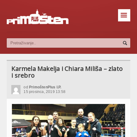
☰
Karmela Makelja i Chiara Miliša – zlato
i srebro
od
PrimoštenPlus I.P.
15 prosinca, 2019 13:58