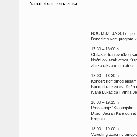
Vatromet snimljen iz zraka
NOĆ MUZEJA 2017., petak
Donosimo vam program koj
17:30 – 18:00 h
Obilazak franjevačkog sa
Noćni obilazak otoka Krap
zbirke crkvene umjetnosti
18:00 – 18:30 h
Koncert komornog ansa
Koncert u crkvi sv. Križa 
Ivana Lukačića i Vinka Je
18:30 – 19:15 h
Predavanje “Krapanjsko
Dr.sc. Jadran Kale održat
Krapnju.
18:00 – 19:00 h
Varoški glazbeni vreme