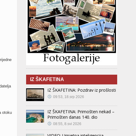
rijedne
IZ ŠKAFETINA
datelja
IZ ŠKAFETINA: Pozdrav iz prošlosti
09:53, 18.srp 2026
IZ ŠKAFETINA: Primošten nekad –
a otoku
Primošten danas 140. dio
08:55, 8.svi 2026
VIDEO: Umjetna inteligencija