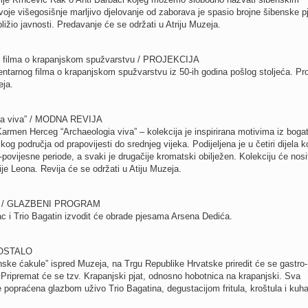
je višegosišnje marljivo djelovanje od zaborava je spasio brojne šibenske 
ližio javnosti. Predavanje će se održati u Atriju Muzeja.
g filma o krapanjskom spužvarstvu / PROJEKCIJA
ntarnog filma o krapanjskom spužvarstvu iz 50-ih godina pošlog stoljeća. Pro
eja.
gia viva” / MODNA REVIJA
Karmen Herceg “Archaeologia viva” – kolekcija je inspirirana motivima iz boga
og područja od prapovijesti do srednjeg vijeka. Podijeljena je u četiri dijela ko
ovijesne periode, a svaki je drugačije kromatski obilježen. Kolekciju će nosit
 Leona. Revija će se održati u Atiju Muzeja.
tin / GLAZBENI PROGRAM
c i Trio Bagatin izvodit će obrade pjesama Arsena Dedića.
/ OSTALO
ke ćakule” ispred Muzeja, na Trgu Republike Hrvatske priredit će se gastro-
 Pripremat će se tzv. Krapanjski pjat, odnosno hobotnica na krapanjski. Sva
 popraćena glazbom uživo Trio Bagatina, degustacijom fritula, kroštula i kuh