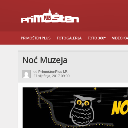
PRIMOŠTEN PLUS
FOTOGALERIJA
FOTO 360°
VIDEO K
Noć Muzeja
od
PrimoštenPlus I.P.
27 siječnja, 2017 09:00