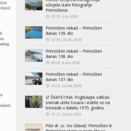
Vice
oživjela stare fotografije
nčević
Primoštena
20:25, 4.tra 2026
Primošten nekad – Primošten
danas 139. dio
50
rnu
12:44, 18.ožu 2026
 našeg
Primošten nekad – Primošten
danas 138. dio
08:35, 6.ožu 2026
Primošten nekad – Primošten
danas 137. dio
10:16, 13.velj 2026
ma
IZ ŠKAFETINA: Pogledajte odličan
snimak utrke tovara i vratite se na
vijesti
trenutak u daleku 1975. godinu
10:12, 22.pro 2025
Piše dr. sc. Ivo Glavaš: Primošten ili
Primošćen stariji je nego što se