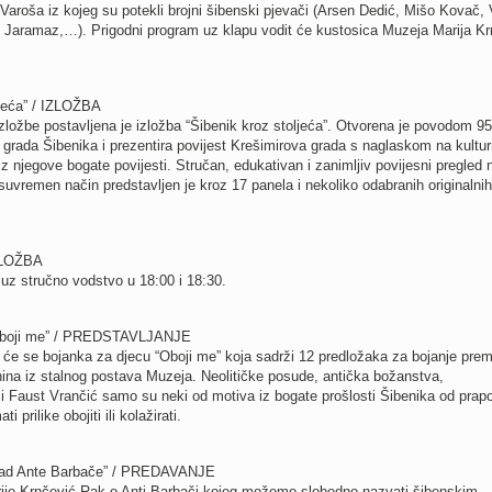
Varoša iz kojeg su potekli brojni šibenski pjevači (Arsen Dedić, Mišo Kovač, 
o Jaramaz,…). Prigodni program uz klapu vodit će kustosica Muzeja Marija Kr
ljeća” / IZLOŽBA
ložbe postavljena je izložba “Šibenik kroz stoljeća”. Otvorena je povodom 9
rada Šibenika i prezentira povijest Krešimirova grada s naglaskom na kultu
z njegove bogate povijesti. Stručan, edukativan i zanimljiv povijesni pregled
 suvremen način predstavljen je kroz 17 panela i nekoliko odabranih originalnih
IZLOŽBA
uz stručno vodstvo u 18:00 i 18:30.
“Oboji me” / PREDSTAVLJANJE
t će se bojanka za djecu “Oboji me” koja sadrži 12 predložaka za bojanje pre
ina iz stalnog postava Muzeja. Neolitičke posude, antička božanstva,
 i Faust Vrančić samo su neki od motiva iz bogate prošlosti Šibenika od prapo
 prilike obojiti ili kolažirati.
 rad Ante Barbače” / PREDAVANJE
ije Krnčević Rak o Anti Barbači kojeg možemo slobodno nazvati šibenskim