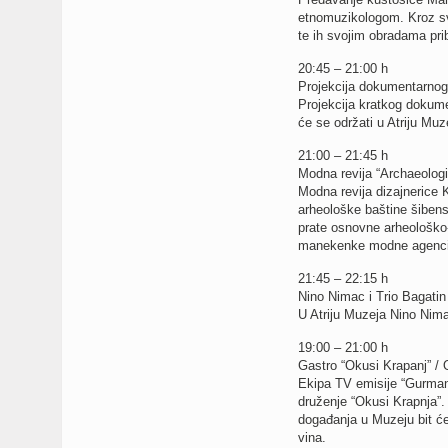
etnomuzikologom. Kroz svo
te ih svojim obradama prib
20:45 – 21:00 h
Projekcija dokumentarno
Projekcija kratkog dokume
će se održati u Atriju Muz
21:00 – 21:45 h
Modna revija “Archaeolo
Modna revija dizajnerice 
arheološke baštine šibensk
prate osnovne arheološko-p
manekenke modne agencije
21:45 – 22:15 h
Nino Nimac i Trio Baga
U Atriju Muzeja Nino Nima
19:00 – 21:00 h
Gastro “Okusi Krapanj” 
Ekipa TV emisije “Gurmans
druženje “Okusi Krapnja”.
događanja u Muzeju bit će
vina.