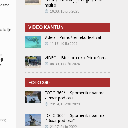
mislilo
pjesme
10:08, 16.pro 2025
VIDEO KANTUN
jekcija
Video – Primošten eko festival
11:17, 10.lip 2026
te
VIDEO – Biciklom oko Primoštena
ji
08:39, 17.ožu 2026
i
FOTO 360
FOTO 360° – Spomenik ribarima
-“Ribar pod osti”
23:19, 18.ožu 2023
FOTO 360° – Spomenik ribarima
anog
-“Ribar pod osti”
21:17, 3.stu 2022