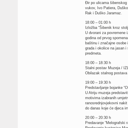
Đir po ulicama šibenskog 
vukov, Ivo Patiera, Dušk
Rak i Duško Jaramaz.
18:00 – 01:00 h
Izložba “Šibenik kroz sto
U dvorani za povremene iz
godina od prvog spomena g
baštinu i značajne osobe i
grada i okolice na jasan i
predmeta.
18:00 – 18:30 h
Stalni postav Muzeja / 
Obilazak stalnog postava 
19:00 – 19:30 h
Predstavljanje bojanke 
U Atriju muzeja predstavi
motivima izabranih umjetn
ranosrednjovjekovni nakit
do danas koje će djeca imati
20:00 – 20:30 h
Predavanje “Melografski
Predavanje kustosice Mar