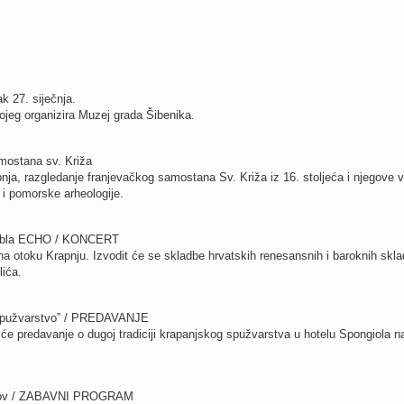
 27. siječnja.
eg organizira Muzej grada Šibenika.
mostana sv. Križa
nja, razgledanje franjevačkog samostana Sv. Križa iz 16. stoljeća i njegove v
 i pomorske arheologije.
mbla ECHO / KONCERT
na otoku Krapnju. Izvodit će se skladbe hrvatskih renesansnih i baroknih skla
lića.
 spužvarstvo” / PREDAVANJE
 će predavanje o dugoj tradiciji krapanjskog spužvarstva u hotelu Spongiola n
plov / ZABAVNI PROGRAM