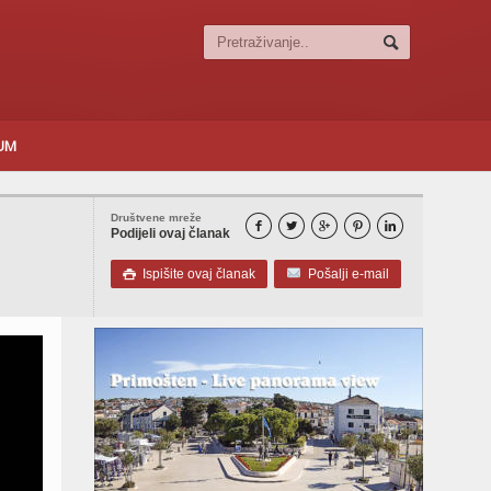
SUM
Društvene mreže





Podijeli ovaj članak
Ispišite ovaj članak
Pošalji e-mail
