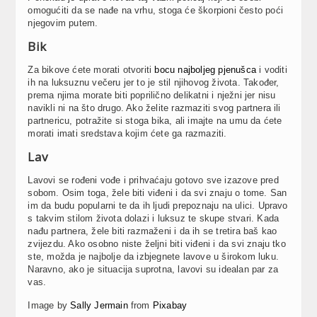
omogućiti da se nađe na vrhu, stoga će škorpioni često poći
njegovim putem.
Bik
Za bikove ćete morati otvoriti
bocu najboljeg pjenušca
i voditi
ih na luksuznu večeru jer to je stil njihovog života. Također,
prema njima morate biti poprilično delikatni i nježni jer nisu
navikli ni na što drugo. Ako želite razmaziti svog partnera ili
partnericu, potražite si stoga bika, ali imajte na umu da ćete
morati imati sredstava kojim ćete ga razmaziti.
Lav
Lavovi se rođeni vođe i prihvaćaju gotovo sve izazove pred
sobom. Osim toga, žele biti viđeni i da svi znaju o tome. San
im da budu popularni te da ih ljudi prepoznaju na ulici. Upravo
s takvim stilom života dolazi i luksuz te skupe stvari. Kada
nađu partnera, žele biti razmaženi i da ih se tretira baš kao
zvijezdu. Ako osobno niste željni biti viđeni i da svi znaju tko
ste, možda je najbolje da izbjegnete lavove u širokom luku.
Naravno, ako je situacija suprotna, lavovi su idealan par za
vas.
Image by
Sally Jermain
from
Pixabay