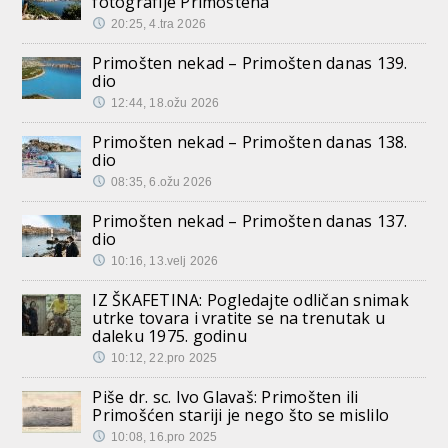
fotografije Primoštena
20:25, 4.tra 2026
Primošten nekad – Primošten danas 139.
dio
12:44, 18.ožu 2026
Primošten nekad – Primošten danas 138.
dio
08:35, 6.ožu 2026
Primošten nekad – Primošten danas 137.
dio
10:16, 13.velj 2026
IZ ŠKAFETINA: Pogledajte odličan snimak
utrke tovara i vratite se na trenutak u
daleku 1975. godinu
10:12, 22.pro 2025
Piše dr. sc. Ivo Glavaš: Primošten ili
Primošćen stariji je nego što se mislilo
10:08, 16.pro 2025