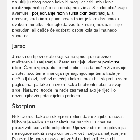
zaljubljuju zbog novca kako bi mogli osjetiti uzbuđenje
dostizanja nečeg što nije dostupno svima. Strijelci obožavaju
avanture i
posjećivanje raznih turističkih destinacija
, a
naravno, kada imaju puno novca to im je lako dostupno u
svakom trenutku. Nemojte da vas to zavara, novac im nije
presudan, ali češće će odabrati osobu koja ga ima nego
suprotno.
Jarac
Jarčevi su tipovi osobe koji se ne upuštaju u previše
maštarenja i sanjarenja i često razvijaju vlastite
poslovne
ideje
. Čvrsto vjeruju da se rad isplati i na taj način žive svoje
živote. Iako tema financija nije najprigodnija tema kada je
riječ o ljubavi, jarčevi osjećaju kako moraju biti sigurni u svim
pogledima, pa tako i u ovom, kako bi otvorili nekome svoje
srce. Naravno, uopće im neće zasmetati ako je riječ i o
novcu njihovih potencijalnih partnera.
Škorpion
Neki će reći kako su škorpioni rođeni da se zaljube u novac.
Njihova je velika strast nalaziti se na vrhu i svima se
pokazivati kao veliki pobjednici. Upravo zato im je gotovo pa
nemoguće sakriti svoju kompetitivnost i želju za natjecanjem.
Ponekad je upravo novac taj važni poticaj koji će osobi