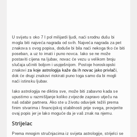
U svijetu s oko 7 I pol milijardi ljudi, naći srodnu dušu bi
mogla biti najveća nagrada od svih. Najveća nagrada za pet
znakova s ovog popisa, doduše bi bila naći nekoga tko će biti
poseban, a uz to imati i puno novca. Iako se ne može
postaviti cijena na ljubav, novac će vezu u velikom broju
slučaja učiniti boljom i uspješnijom. Postoje horoskopski
znakovi
za koje astrologija kaže da ih novac jako privlači
,
dok će drugi znakovi riskirati puno toga samo da bi mogli
naći istinsku ljubav.
Iako astrologija ne diktira sve, može biti zabavno kada se
upustimo u razmišljanje koliko zvijezde zapravo utječu na
naš odabir partnera. Ako ste u životu oduvijek težili prema
finim stvarima i financijskoj stabilnosti prije svega, provjerite
ovaj popis jer je lako moguće da je vaš znak na njemu.
Strijelac
Prema mnogim stručnjacima iz svijeta astrologije, strijelci se