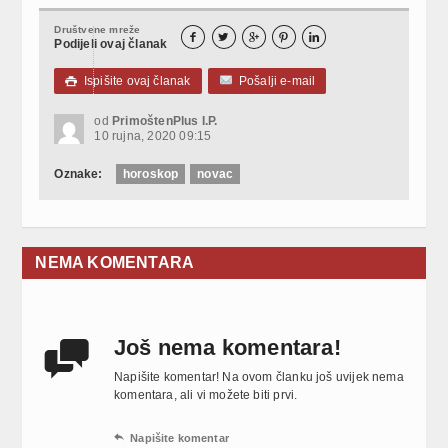
Društvene mreže





Podijeli ovaj članak
Ispišite ovaj članak
Pošalji e-mail

od
PrimoštenPlus I.P.
10 rujna, 2020 09:15
Oznake:
horoskop
novac
NEMA KOMENTARA
Još nema komentara!

Napišite komentar! Na ovom članku još uvijek nema
komentara, ali vi možete biti prvi.

Napišite komentar