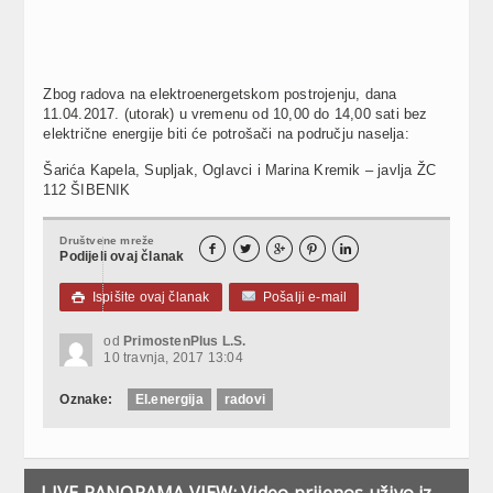
Zbog radova na elektroenergetskom postrojenju, dana
11.04.2017. (utorak) u vremenu od 10,00 do 14,00 sati bez
električne energije biti će potrošači na području naselja:
Šarića Kapela, Supljak, Oglavci i Marina Kremik – javlja ŽC
112 ŠIBENIK
Društvene mreže





Podijeli ovaj članak
Ispišite ovaj članak
Pošalji e-mail

od
PrimostenPlus L.S.
10 travnja, 2017 13:04
Oznake:
El.energija
radovi
LIVE PANORAMA VIEW: Video prijenos uživo iz