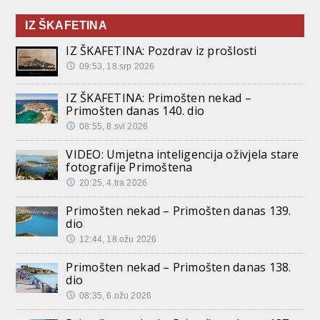
IZ ŠKAFETINA
IZ ŠKAFETINA: Pozdrav iz prošlosti
09:53, 18.srp 2026
IZ ŠKAFETINA: Primošten nekad –
Primošten danas 140. dio
08:55, 8.svi 2026
VIDEO: Umjetna inteligencija oživjela stare
fotografije Primoštena
20:25, 4.tra 2026
Primošten nekad – Primošten danas 139.
dio
12:44, 18.ožu 2026
Primošten nekad – Primošten danas 138.
dio
08:35, 6.ožu 2026