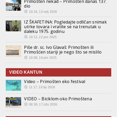
Primošten nekad – Primošten danas 137.
dio
10:16, 13.velj 2026
IZ ŠKAFETINA: Pogledajte odličan snimak
utrke tovara i vratite se na trenutak u
daleku 1975. godinu
10:12, 22.pro 2025
Piše dr. sc. Ivo Glavaš: Primošten ili
Primošćen stariji je nego što se mislilo
10:08, 16.pro 2025
VIDEO KANTUN
Video – Primošten eko festival
11:17, 10.lip 2026
VIDEO – Biciklom oko Primoštena
08:39, 17.ožu 2026