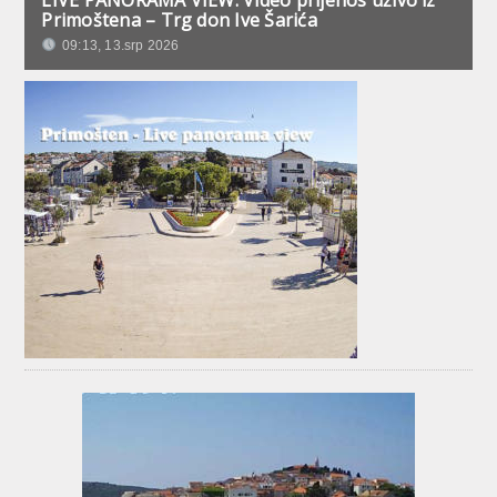
Primoštena – Trg don Ive Šarića
09:13, 13.srp 2026