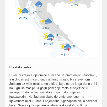
Hrvatska sutra
U većini krajeva djelomice sunčano uz promjenljivu naoblaku,
a ujutro mjestimice u unutrašnjosti magla. Na sjevernom
Jadranu uz više oblaka malo kiše, koje će do kraja dana biti i
na jugu Dalmacije. U gorju ponegdje malo susnježice ili
snijega. Vjetar uglavnom slab, u gorju do umjeren
jugozapadni. Na Jadranu slabo do umjereno jugo, na
sjevernom dijelu u noći i prijepodne jugozapadnjak, a navečer
bura. Najniža jutarnja temperatura zraka od -4 do 0, na