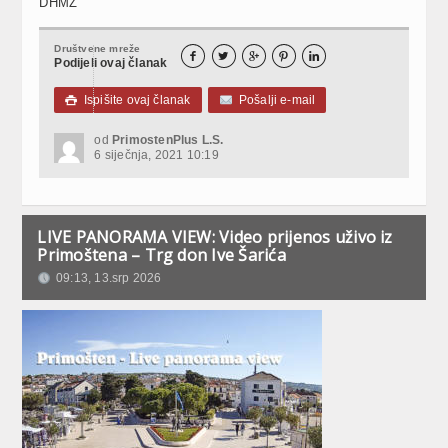
DHMZ
Društvene mreže





Podijeli ovaj članak
Ispišite ovaj članak
Pošalji e-mail

od
PrimostenPlus L.S.
6 siječnja, 2021 10:19
LIVE PANORAMA VIEW: Video prijenos uživo iz
Primoštena – Trg don Ive Šarića
09:13, 13.srp 2026