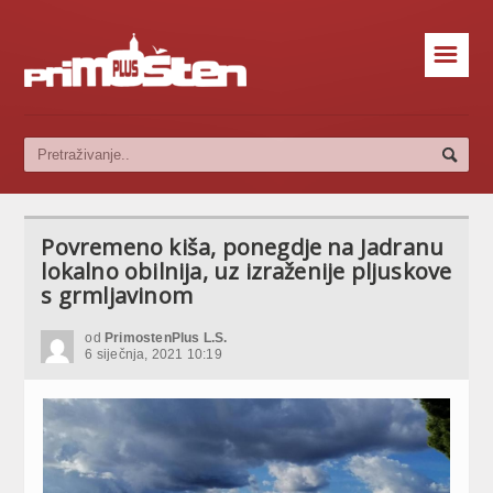
☰
Povremeno kiša, ponegdje na Jadranu
lokalno obilnija, uz izraženije pljuskove
s grmljavinom
od
PrimostenPlus L.S.
6 siječnja, 2021 10:19