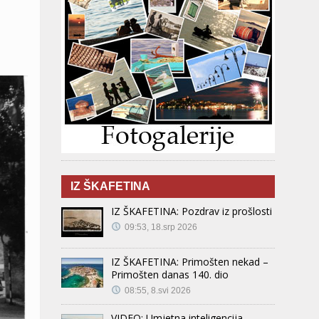
IZ ŠKAFETINA
IZ ŠKAFETINA: Pozdrav iz prošlosti
09:53, 18.srp 2026
IZ ŠKAFETINA: Primošten nekad –
Primošten danas 140. dio
08:55, 8.svi 2026
VIDEO: Umjetna inteligencija