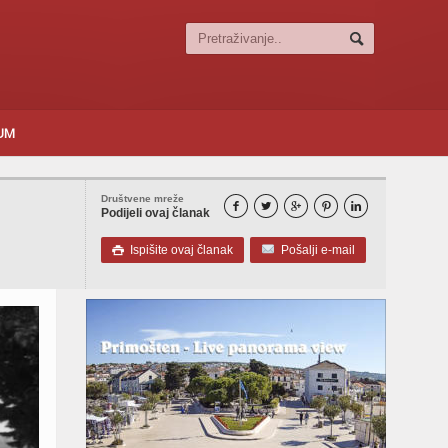
SUM
Društvene mreže





Podijeli ovaj članak
Ispišite ovaj članak
Pošalji e-mail
