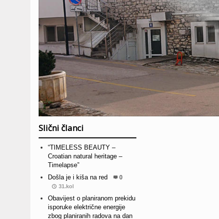
Slični članci
“TIMELESS BEAUTY –
Croatian natural heritage –
Timelapse”
Došla je i kiša na red
0
31.kol
Obavijest o planiranom prekidu
isporuke električne energije
zbog planiranih radova na dan