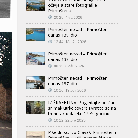
oživjela stare fotografije
Primoštena
20:25, 4.tra 2026
Primošten nekad – Primošten
danas 139. dio
12:44, 18.ožu 2026
Primošten nekad – Primošten
danas 138. dio
08:35, 6.ožu 2026
Primošten nekad – Primošten
danas 137. dio
10:16, 13.velj 2026
IZ ŠKAFETINA: Pogledajte odličan
snimak utrke tovara i vratite se na
trenutak u daleku 1975. godinu
10:12, 22.pro 2025
Piše dr. sc. Ivo Glavaš: Primošten ili
Primošćen stariji je nego što se