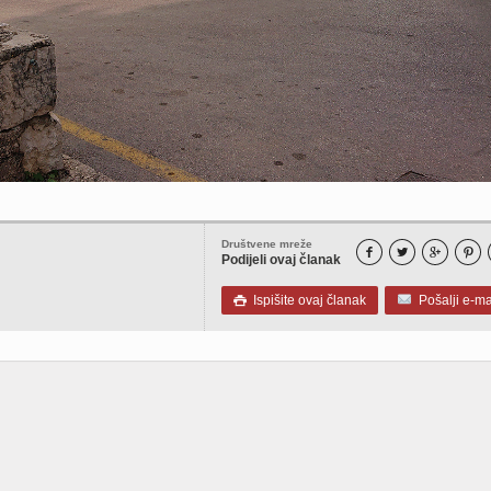
Društvene mreže




Podijeli ovaj članak
Ispišite ovaj članak
Pošalji e-ma
