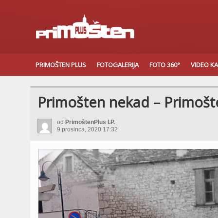
PRIMOŠTEN PLUS
FOTOGALERIJA
FOTO 360°
VIDEO K
Primošten nekad – Primošt
od
PrimoštenPlus I.P.
9 prosinca, 2020 17:32