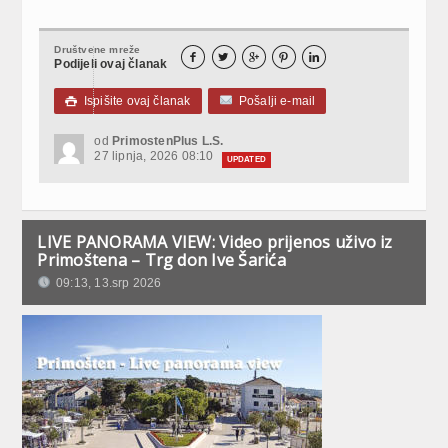
Društvene mreže





Podijeli ovaj članak
Ispišite ovaj članak
Pošalji e-mail

od
PrimostenPlus L.S.
27 lipnja, 2026 08:10
UPDATED
LIVE PANORAMA VIEW: Video prijenos uživo iz
Primoštena – Trg don Ive Šarića
09:13, 13.srp 2026