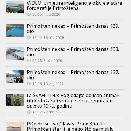
VIDEO: Umjetna inteligencija oživjela stare
fotografije Primoštena
20:25, 4.tra 2026
Primošten nekad – Primošten danas 139.
dio
12:44, 18.ožu 2026
Primošten nekad – Primošten danas 138.
dio
08:35, 6.ožu 2026
Primošten nekad – Primošten danas 137.
dio
10:16, 13.velj 2026
IZ ŠKAFETINA: Pogledajte odličan snimak
utrke tovara i vratite se na trenutak u
daleku 1975. godinu
10:12, 22.pro 2025
Piše dr. sc. Ivo Glavaš: Primošten ili
Primošćen stariji je nego što se mislilo