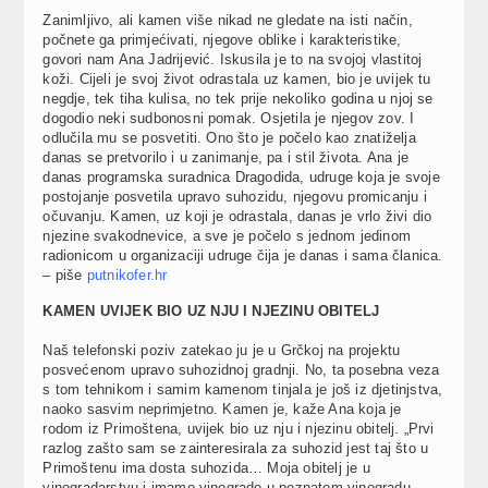
Zanimljivo, ali kamen više nikad ne gledate na isti način,
počnete ga primjećivati, njegove oblike i karakteristike,
govori nam Ana Jadrijević. Iskusila je to na svojoj vlastitoj
koži. Cijeli je svoj život odrastala uz kamen, bio je uvijek tu
negdje, tek tiha kulisa, no tek prije nekoliko godina u njoj se
dogodio neki sudbonosni pomak. Osjetila je njegov zov. I
odlučila mu se posvetiti. Ono što je počelo kao znatiželja
danas se pretvorilo i u zanimanje, pa i stil života. Ana je
danas programska suradnica Dragodida, udruge koja je svoje
postojanje posvetila upravo suhozidu, njegovu promicanju i
očuvanju. Kamen, uz koji je odrastala, danas je vrlo živi dio
njezine svakodnevice, a sve je počelo s jednom jedinom
radionicom u organizaciji udruge čija je danas i sama članica.
– piše
putnikofer.hr
KAMEN UVIJEK BIO UZ NJU I NJEZINU OBITELJ
Naš telefonski poziv zatekao ju je u Grčkoj na projektu
posvećenom upravo suhozidnoj gradnji. No, ta posebna veza
s tom tehnikom i samim kamenom tinjala je još iz djetinjstva,
naoko sasvim neprimjetno. Kamen je, kaže Ana koja je
rodom iz Primoštena, uvijek bio uz nju i njezinu obitelj. „Prvi
razlog zašto sam se zainteresirala za suhozid jest taj što u
Primoštenu ima dosta suhozida… Moja obitelj je u
vinogradarstvu i imamo vinograde u poznatom vinogradu