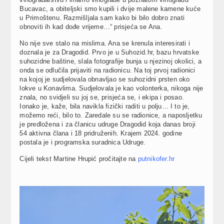
Bucavac, a obiteljski smo kupili i dvije malene kamene kuće
u Primoštenu. Razmišljala sam kako bi bilo dobro znati
obnoviti ih kad dođe vrijeme…“ prisjeća se Ana.
No nije sve stalo na mislima. Ana se krenula interesirati i
doznala je za Dragodid. Prvo je u Suhozid.hr, bazu hrvatske
suhozidne baštine, slala fotografije bunja u njezinoj okolici, a
onda se odlučila prijaviti na radionicu. Na toj prvoj radionici
na kojoj je sudjelovala obnavljao se suhozidni prsten oko
lokve u Konavlima. Sudjelovala je kao volonterka, nikoga nije
znala, no svidjeli su joj se, prisjeća se, i ekipa i posao.
Ionako je, kaže, bila navikla fizički raditi u polju… I to je,
možemo reći, bilo to. Zaredale su se radionice, a naposljetku
je predložena i za članicu udruge Dragodid koja danas broji
54 aktivna člana i 18 pridruženih. Krajem 2024. godine
postala je i programska suradnica Udruge.
Cijeli tekst Martine Hrupić pročitajte na
putnikofer.hr