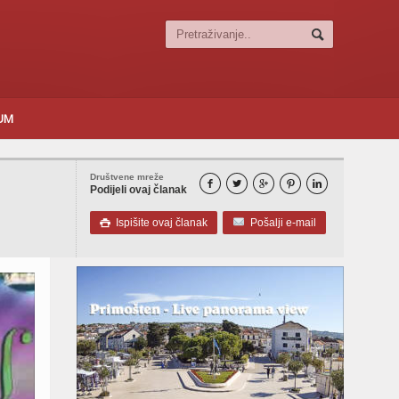
SUM
Društvene mreže





Podijeli ovaj članak
Ispišite ovaj članak
Pošalji e-mail
