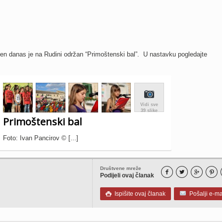
en danas je na Rudini održan “Primoštenski bal”. U nastavku pogledajte
Vidi sve
39 slike
Primoštenski bal
Foto: Ivan Pancirov © [...]
Društvene mreže




Podijeli ovaj članak
Ispišite ovaj članak
Pošalji e-ma
