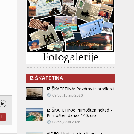
IZ ŠKAFETINA
IZ ŠKAFETINA: Pozdrav iz prošlosti
09:53, 18.srp 2026

IZ ŠKAFETINA: Primošten nekad –
Primošten danas 140. dio
il
08:55, 8.svi 2026
VIDEO: Umjetna inteligencija