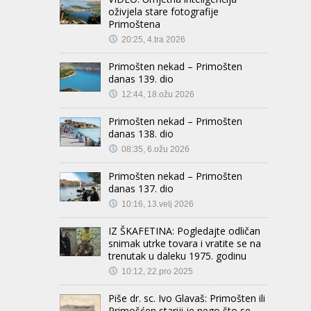
oživjela stare fotografije
Primoštena
20:25, 4.tra 2026
Primošten nekad – Primošten
danas 139. dio
12:44, 18.ožu 2026
Primošten nekad – Primošten
danas 138. dio
08:35, 6.ožu 2026
Primošten nekad – Primošten
danas 137. dio
10:16, 13.velj 2026
IZ ŠKAFETINA: Pogledajte odličan
snimak utrke tovara i vratite se na
trenutak u daleku 1975. godinu
10:12, 22.pro 2025
Piše dr. sc. Ivo Glavaš: Primošten ili
Primošćen stariji je nego što se