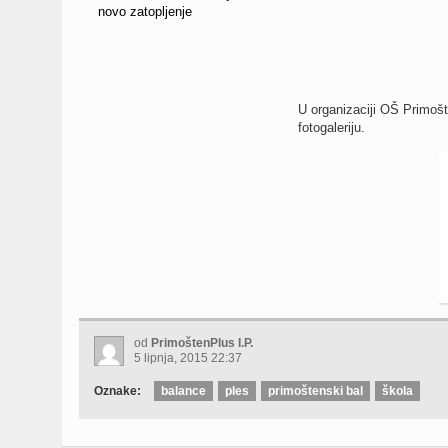
novo zatopljenje
U organizaciji OŠ Primošt
fotogaleriju.
od
PrimoštenPlus I.P.
5 lipnja, 2015 22:37
Oznake:
balance
ples
primoštenski bal
škola