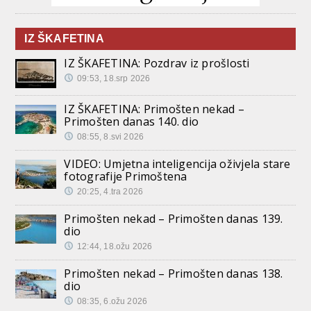
IZ ŠKAFETINA
IZ ŠKAFETINA: Pozdrav iz prošlosti
09:53, 18.srp 2026
IZ ŠKAFETINA: Primošten nekad –
Primošten danas 140. dio
08:55, 8.svi 2026
VIDEO: Umjetna inteligencija oživjela stare
fotografije Primoštena
20:25, 4.tra 2026
Primošten nekad – Primošten danas 139.
dio
12:44, 18.ožu 2026
Primošten nekad – Primošten danas 138.
dio
08:35, 6.ožu 2026