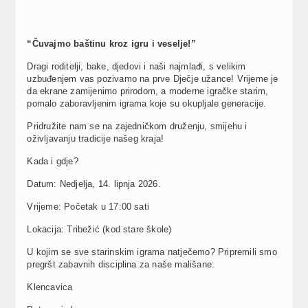
“Čuvajmo baštinu kroz igru i veselje!”
Dragi roditelji, bake, djedovi i naši najmlađi, s velikim
uzbuđenjem vas pozivamo na prve Dječje užance! Vrijeme je
da ekrane zamijenimo prirodom, a moderne igračke starim,
pomalo zaboravljenim igrama koje su okupljale generacije.
Pridružite nam se na zajedničkom druženju, smijehu i
oživljavanju tradicije našeg kraja!
Kada i gdje?
Datum: Nedjelja, 14. lipnja 2026.
Vrijeme: Početak u 17:00 sati
Lokacija: Tribežić (kod stare škole)
U kojim se sve starinskim igrama natječemo? Pripremili smo
pregršt zabavnih disciplina za naše mališane:
Klencavica