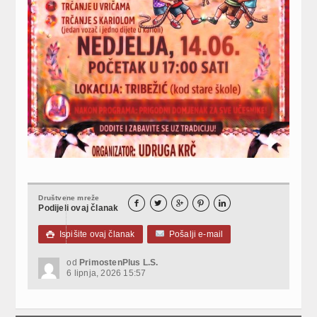
Društvene mreže





Podijeli ovaj članak
Ispišite ovaj članak
Pošalji e-mail

od
PrimostenPlus L.S.
6 lipnja, 2026 15:57