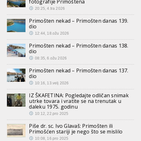
fotografije Primoštena
20:25, 4.tra 2026
Primošten nekad – Primošten danas 139.
dio
12:44, 18.ožu 2026
Primošten nekad – Primošten danas 138.
dio
08:35, 6.ožu 2026
Primošten nekad – Primošten danas 137.
dio
10:16, 13.velj 2026
IZ ŠKAFETINA: Pogledajte odličan snimak
utrke tovara i vratite se na trenutak u
daleku 1975. godinu
10:12, 22.pro 2025
Piše dr. sc. Ivo Glavaš: Primošten ili
Primošćen stariji je nego što se mislilo
10:08, 16.pro 2025