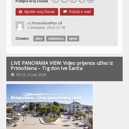
Podijeli ovaj članak
Ispišite ovaj članak
Pošalji e-mail

od
PrimoštenPlus I.P.
1 listopada, 2016 17:36
Oznake:
ples
radionica
upisi
LIVE PANORAMA VIEW: Video prijenos uživo iz
Primoštena – Trg don Ive Šarića
09:13, 13.srp 2026