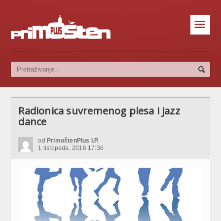
☰
Radionica suvremenog plesa i jazz
dance
od
PrimoštenPlus I.P.
1 listopada, 2016 17:36