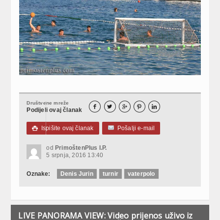
Društvene mreže





Podijeli ovaj članak
Ispišite ovaj članak
Pošalji e-mail

od
PrimoštenPlus I.P.
5 srpnja, 2016 13:40
Oznake:
Denis Jurin
turnir
vaterpolo
LIVE PANORAMA VIEW: Video prijenos uživo iz