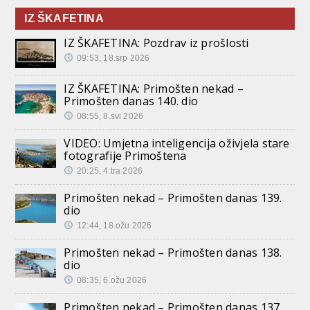
IZ ŠKAFETINA
IZ ŠKAFETINA: Pozdrav iz prošlosti
09:53, 18.srp 2026
IZ ŠKAFETINA: Primošten nekad –
Primošten danas 140. dio
08:55, 8.svi 2026
VIDEO: Umjetna inteligencija oživjela stare
fotografije Primoštena
20:25, 4.tra 2026
Primošten nekad – Primošten danas 139.
dio
12:44, 18.ožu 2026
Primošten nekad – Primošten danas 138.
dio
08:35, 6.ožu 2026
Primošten nekad – Primošten danas 137.