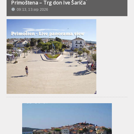
Primoštena – Trg don Ive Šarića
09:13, 13.srp 2026