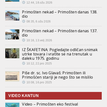
12:44, 18.ožu 2026
Primošten nekad – Primošten danas 138.
dio
08:35, 6.ožu 2026
Primošten nekad – Primošten danas 137.
dio
10:16, 13.velj 2026
IZ ŠKAFETINA: Pogledajte odličan snimak
utrke tovara i vratite se na trenutak u
daleku 1975. godinu
10:12, 22.pro 2025
Piše dr. sc. Ivo Glavaš: Primošten ili
Primošćen stariji je nego što se mislilo
10:08, 16.pro 2025
VIDEO KANTUN
Video – Primošten eko festival