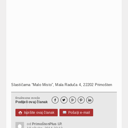
Slastičarna “Malo Misto”, Mala Raduča 4, 22202 Primošten
Društvene mreže





Podijeli ovaj članak
Ispišite ovaj članak
Pošalji e-mail

od
PrimoštenPlus I.P.