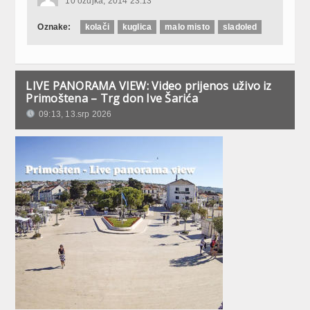
10 ožujka, 2014 23:13
Oznake:
kolači
kuglica
malo misto
sladoled
LIVE PANORAMA VIEW: Video prijenos uživo iz
Primoštena – Trg don Ive Šarića
09:13, 13.srp 2026