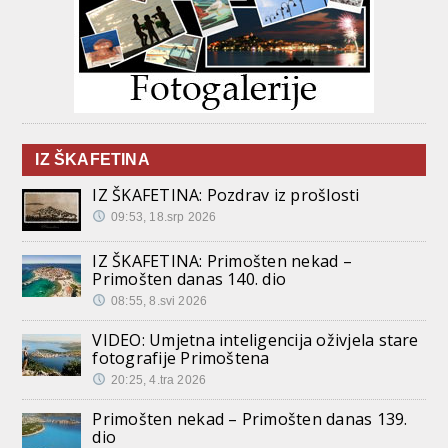
IZ ŠKAFETINA
IZ ŠKAFETINA: Pozdrav iz prošlosti
09:53, 18.srp 2026
IZ ŠKAFETINA: Primošten nekad –
Primošten danas 140. dio
08:55, 8.svi 2026
VIDEO: Umjetna inteligencija oživjela stare
fotografije Primoštena
20:25, 4.tra 2026
Primošten nekad – Primošten danas 139.
dio