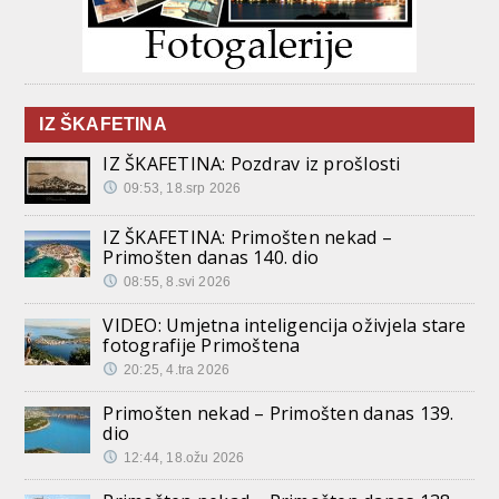
IZ ŠKAFETINA
IZ ŠKAFETINA: Pozdrav iz prošlosti
09:53, 18.srp 2026
IZ ŠKAFETINA: Primošten nekad –
Primošten danas 140. dio
08:55, 8.svi 2026
VIDEO: Umjetna inteligencija oživjela stare
fotografije Primoštena
20:25, 4.tra 2026
Primošten nekad – Primošten danas 139.
dio
12:44, 18.ožu 2026