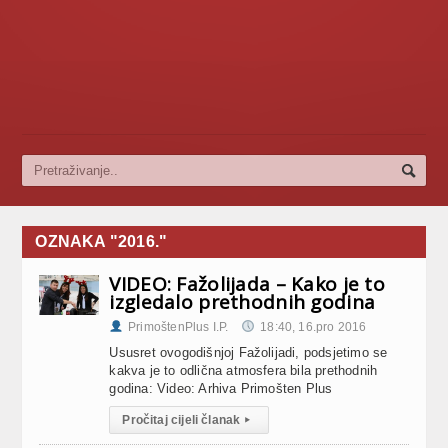
OZNAKA "2016."
VIDEO: Fažolijada – Kako je to
izgledalo prethodnih godina
PrimoštenPlus I.P.
18:40, 16.pro 2016
Ususret ovogodišnjoj Fažolijadi, podsjetimo se
kakva je to odlična atmosfera bila prethodnih
godina: Video: Arhiva Primošten Plus
Pročitaj cijeli članak
▸