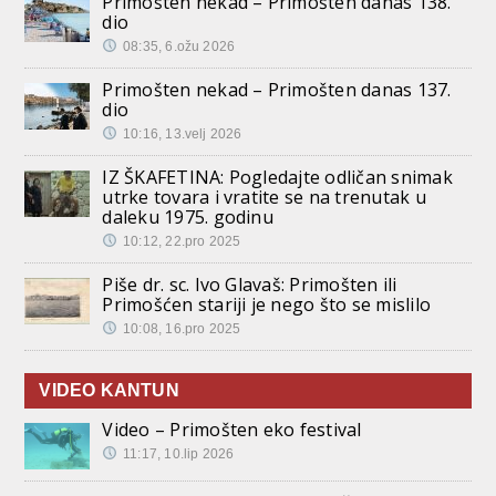
Primošten nekad – Primošten danas 138.
dio
08:35, 6.ožu 2026
Primošten nekad – Primošten danas 137.
dio
10:16, 13.velj 2026
IZ ŠKAFETINA: Pogledajte odličan snimak
utrke tovara i vratite se na trenutak u
daleku 1975. godinu
10:12, 22.pro 2025
Piše dr. sc. Ivo Glavaš: Primošten ili
Primošćen stariji je nego što se mislilo
10:08, 16.pro 2025
VIDEO KANTUN
Video – Primošten eko festival
11:17, 10.lip 2026