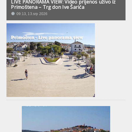
LIVE PANORAMA VIEW: Video prijenos uživo iz
Primoštena – Trg don Ive Šarića
09:13, 13.srp 2026