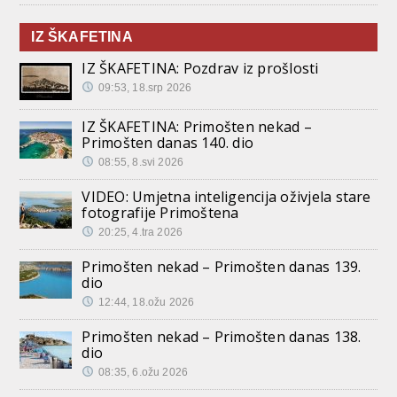
IZ ŠKAFETINA
IZ ŠKAFETINA: Pozdrav iz prošlosti
09:53, 18.srp 2026
IZ ŠKAFETINA: Primošten nekad –
Primošten danas 140. dio
08:55, 8.svi 2026
VIDEO: Umjetna inteligencija oživjela stare
fotografije Primoštena
20:25, 4.tra 2026
Primošten nekad – Primošten danas 139.
dio
12:44, 18.ožu 2026
Primošten nekad – Primošten danas 138.
dio
08:35, 6.ožu 2026