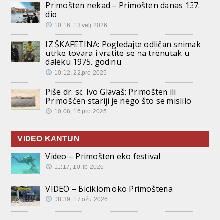
Primošten nekad – Primošten danas 137.
dio
10:16, 13.velj 2026
IZ ŠKAFETINA: Pogledajte odličan snimak
utrke tovara i vratite se na trenutak u
daleku 1975. godinu
10:12, 22.pro 2025
Piše dr. sc. Ivo Glavaš: Primošten ili
Primošćen stariji je nego što se mislilo
10:08, 16.pro 2025
VIDEO KANTUN
Video – Primošten eko festival
11:17, 10.lip 2026
VIDEO – Biciklom oko Primoštena
08:39, 17.ožu 2026