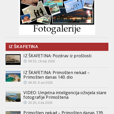
IZ ŠKAFETINA
IZ ŠKAFETINA: Pozdrav iz prošlosti
09:53, 18.srp 2026
IZ ŠKAFETINA: Primošten nekad –
Primošten danas 140. dio
08:55, 8.svi 2026
VIDEO: Umjetna inteligencija oživjela stare
fotografije Primoštena
20:25, 4.tra 2026
Primošten nekad – Primošten danas 139.