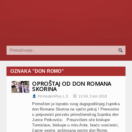
OZNAKA "DON ROMO"
OPROŠTAJ OD DON ROMANA
SKORINA
PrimostenPlus L.S.
13:04, 3.kol 2018
Primošten je ispratio svog dugogodišnjeg župnika
don Romana Skorina na vječni pokoj ! Prenosimo
u potpunosti posvetu primoštenskog župnika don
Jurice Petkovića: Preuzvišeni oče biskupe
Tomislave, biskupe u miru Ante, braćo svećenici,
časne sestre, poštovana sestro don Rome,