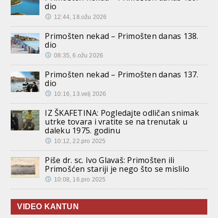
dio
12:44, 18.ožu 2026
Primošten nekad – Primošten danas 138.
dio
08:35, 6.ožu 2026
Primošten nekad – Primošten danas 137.
dio
10:16, 13.velj 2026
IZ ŠKAFETINA: Pogledajte odličan snimak
utrke tovara i vratite se na trenutak u
daleku 1975. godinu
10:12, 22.pro 2025
Piše dr. sc. Ivo Glavaš: Primošten ili
Primošćen stariji je nego što se mislilo
10:08, 16.pro 2025
VIDEO KANTUN